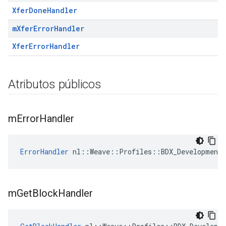
XferDoneHandler
m
Xfer
Error
Handler
XferErrorHandler
Atributos públicos
m
Error
Handler
ErrorHandler
 nl::Weave::Profiles::BDX_Development:
m
Get
Block
Handler