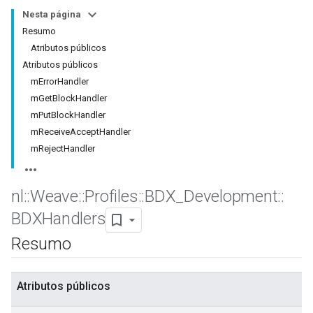
Nesta página
Resumo
Atributos públicos
Atributos públicos
mErrorHandler
mGetBlockHandler
mPutBlockHandler
mReceiveAcceptHandler
mRejectHandler
nl
::
Weave
::
Profiles
::
BDX
_
Development
::
BDXHandlers
Resumo
Atributos públicos