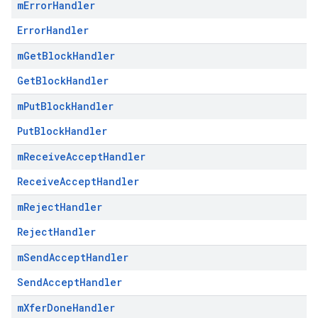
m
Error
Handler
ErrorHandler
m
Get
Block
Handler
GetBlockHandler
m
Put
Block
Handler
PutBlockHandler
m
Receive
Accept
Handler
ReceiveAcceptHandler
m
Reject
Handler
RejectHandler
m
Send
Accept
Handler
SendAcceptHandler
m
Xfer
Done
Handler