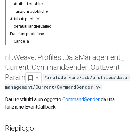
Attributi pubblici
Funzioni pubbliche
Attributi pubblici
defaultHandlerCalled
Funzioni pubbliche
Cancella
nl
::
Weave
::
Profiles
::
Data
Management
_
Current
::
Command
Sender
::
Out
Event
Param
#include <src/lib/profiles/data-
management/Current/CommandSender.h>
Dati restituiti a un oggetto
CommandSender
da una
funzione EventCallback.
Riepilogo