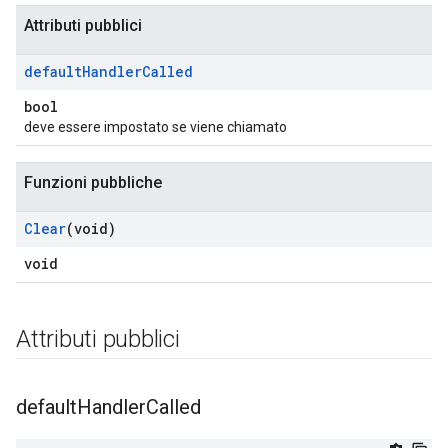
Attributi pubblici
default
Handler
Called
bool
deve essere impostato se viene chiamato
Funzioni pubbliche
Clear
(void)
void
Attributi pubblici
Id
default
Handler
Called