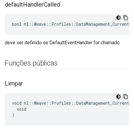
default
Handler
Called
bool nl::Weave::Profiles::DataManagement_Current:
deve ser definido se DefaultEventHandler for chamado
Funções públicas
Limpar
void nl::Weave::Profiles::DataManagement_Current::
  void

)