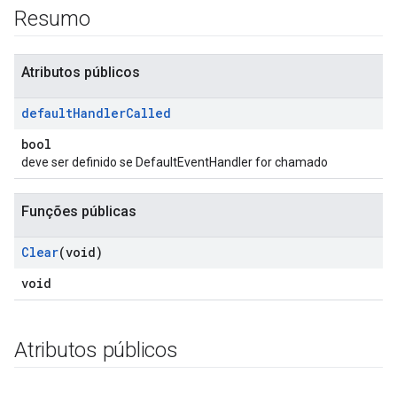
Resumo
Atributos públicos
default
Handler
Called
bool
deve ser definido se DefaultEventHandler for chamado
Funções públicas
Clear
(void)
void
Id
Atributos públicos