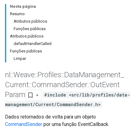
Nesta página
Resumo
Atributos públicos
Funções públicas
Atributos públicos
defaultHandlerCalled
Funções públicas
Limpar
nl
::
Weave
::
Profiles
::
Data
Management
_
Current
::
Command
Sender
::
Out
Event
Param
#include <src/lib/profiles/data-
management/Current/CommandSender.h>
Dados retornados de volta para um objeto
CommandSender
por uma função EventCallback.