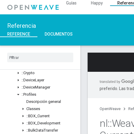
Structs
Guías
Happy
Referen
::ArgParser
::Ble
::Inet
Referencia
::Weave
REFERENCE
DOCUMENTOS
Descripción general
Classes
Structs
Unions
::
ASN1
::
Crypto
::
Device
Layer
::
Device
Manager
preferido. Las tra
::
Profiles
Descripción general
Classes
OpenWeave
Ref
::
BDX
_
Current
nl
::
Wea
::
BDX
_
Development
::
Bulk
Data
Transfer