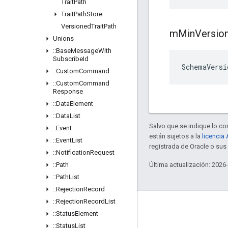
Trait
Path
Trait
Path
Store
Versioned
Trait
Path
m
Min
Versio
Unions
::
Base
Message
With
Subscribe
Id
SchemaVersi
::
Custom
Command
::
Custom
Command
Response
::
Data
Element
::
Data
List
Salvo que se indique lo con
::
Event
están sujetos a la
licencia
::
Event
List
registrada de Oracle o su
::
Notification
Request
::
Path
Última actualización: 2026
::
Path
List
::
Rejection
Record
::
Rejection
Record
List
GitHub
::
Status
Element
OpenWeave
::
Status
List