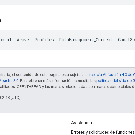
n
on nl::Weave::Profiles::DataManagement_Current::ConstSc
trario, el contenido de esta página está sujeto a la
licencia Atribución 4.0 d
 Apache 2.0
. Para obtener más información, consulta las
políticas del sitio de
s afiliados. OPENTHREAD y las marcas relacionadas son marcas comerciales de
-02-18 (UTC)
Asistencia
Errores y solicitudes de funciones