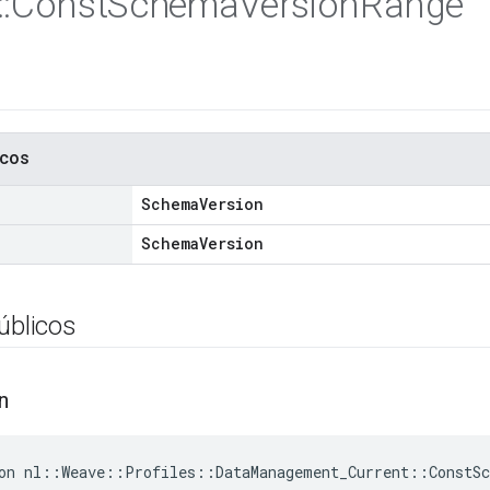
::
Const
Schema
Version
Range
icos
SchemaVersion
SchemaVersion
úblicos
n
on nl::Weave::Profiles::DataManagement_Current::ConstSc