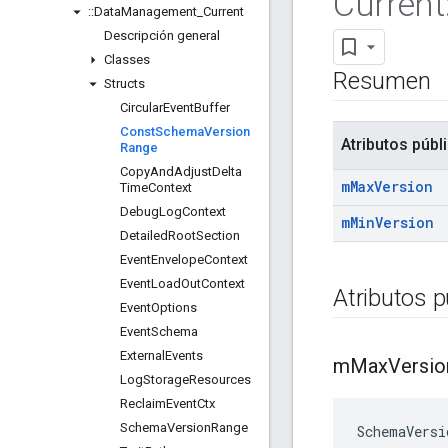
Current
::
Data
Management
_
Current
Descripción general
Classes
Resumen
Structs
Circular
Event
Buffer
Const
Schema
Version
Atributos públ
Range
Copy
And
Adjust
Delta
m
Max
Version
Time
Context
Debug
Log
Context
m
Min
Version
Detailed
Root
Section
Event
Envelope
Context
Event
Load
Out
Context
Atributos p
Event
Options
Event
Schema
External
Events
m
Max
Versio
Log
Storage
Resources
Reclaim
Event
Ctx
Schema
Version
Range
SchemaVersi