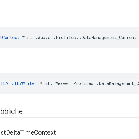
tContext
 * nl::Weave::Profiles::DataManagement_Current
:TLV::TLVWriter
 * nl::Weave::Profiles::DataManagement_C
bbliche
ust
Delta
Time
Context