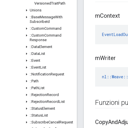
Versioned
Trait
Path
Unions
m
Context
::
Base
Message
With
Subscribe
Id
::
Custom
Command
EventLoadOu
::
Custom
Command
Response
::
Data
Element
::
Data
List
m
Writer
::
Event
::
Event
List
::
Notification
Request
nl::Weave:
::
Path
::
Path
List
::
Rejection
Record
Funzioni pu
::
Rejection
Record
List
::
Status
Element
::
Status
List
Copy
And
Adj
::
Subscribe
Cancel
Request