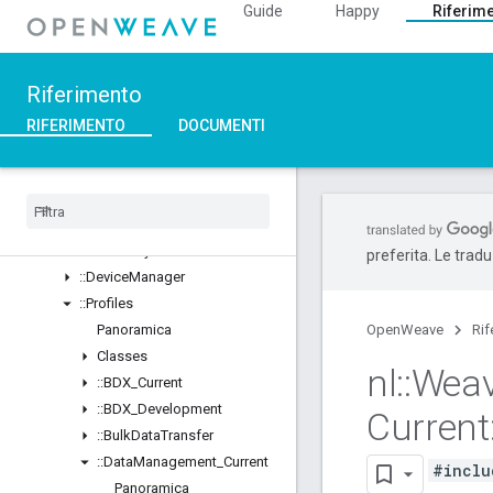
Guide
Happy
Riferim
::Ble
::Inet
::Weave
Riferimento
Panoramica
Classes
RIFERIMENTO
DOCUMENTI
Structs
Unions
::
ASN1
::
Crypto
::
Device
Layer
preferita. Le trad
::
Device
Manager
::
Profiles
Panoramica
OpenWeave
Rif
Classes
nl
::
Wea
::
BDX
_
Current
::
BDX
_
Development
Current
::
Bulk
Data
Transfer
::
Data
Management
_
Current
#inclu
Panoramica