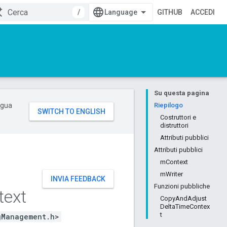
/
GITHUB
ACCEDI
Su questa pagina
ingua
Riepilogo
Costruttori e
distruttori
Attributi pubblici
Attributi pubblici
mContext
mWriter
INVIA FEEDBACK
Funzioni pubbliche
text
CopyAndAdjust
DeltaTimeContex
t
gManagement.h>