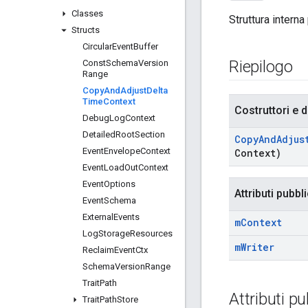
Classes
Struttura interna
Structs
Circular
Event
Buffer
Riepilogo
Const
Schema
Version
Range
Copy
And
Adjust
Delta
Time
Context
Costruttori e d
Debug
Log
Context
Detailed
Root
Section
Copy
And
Adjus
Event
Envelope
Context
Context)
Event
Load
Out
Context
Event
Options
Attributi pubbli
Event
Schema
External
Events
m
Context
Log
Storage
Resources
m
Writer
Reclaim
Event
Ctx
Schema
Version
Range
Trait
Path
Attributi pu
Trait
Path
Store