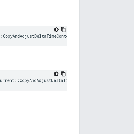
::CopyAndAdjustDeltaTimeContext::mContext
urrent::CopyAndAdjustDeltaTimeContext::mWriter