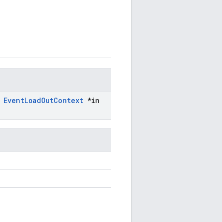
Event
Load
Out
Context
*in