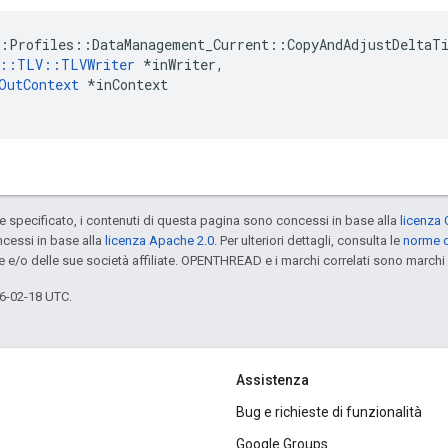
:Profiles::DataManagement_Current::CopyAndAdjustDeltaTi
e::TLV::TLVWriter
 *inWriter,

OutContext
 *inContext

specificato, i contenuti di questa pagina sono concessi in base alla
licenza 
cessi in base alla
licenza Apache 2.0
. Per ulteriori dettagli, consulta le
norme d
e e/o delle sue società affiliate. OPENTHREAD e i marchi correlati sono marchi 
6-02-18 UTC.
Assistenza
Bug e richieste di funzionalità
Google Groups