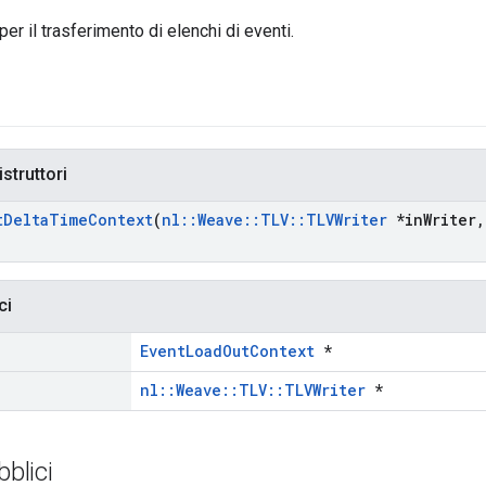
 per il trasferimento di elenchi di eventi.
istruttori
t
Delta
Time
Context
(
nl
::
Weave
::
TLV
::
TLVWriter
*in
Writer
,
ci
EventLoadOutContext
*
nl::Weave::TLV::TLVWriter
*
bblici