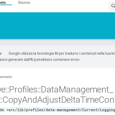
ento
Risorse
Google utilizza la tecnologia AI per tradurre i contenuti nella tua l
uzioni generate dall'AI potrebbero contenere errori.
erimento
ve
::
Profiles
::
Data
Management
_
::
Copy
And
Adjust
Delta
Time
Con
de <src/lib/profiles/data-management/Current/Loggin