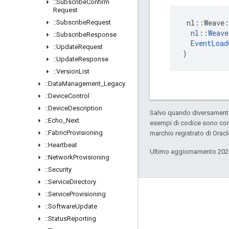
::
Subscribe
Confirm
Request
 nl::Weave:
::
Subscribe
Request
nl::Weav
::
Subscribe
Response
EventLoad
::
Update
Request
)
::
Update
Response
::
Version
List
::
Data
Management
_
Legacy
::
Device
Control
::
Device
Description
Salvo quando diversamente 
::
Echo
_
Next
esempi di codice sono con
::
Fabric
Provisioning
marchio registrato di Oracl
::
Heartbeat
Ultimo aggiornamento 202
::
Network
Provisioning
::
Security
::
Service
Directory
::
Service
Provisioning
GitHub
::
Software
Update
OpenWeave
::
Status
Reporting
Happy