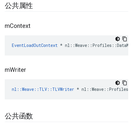
公共属性
m
Context
EventLoadOutContext
 * nl::Weave::Profiles::DataMa
m
Writer
nl::Weave::TLV::TLVWriter
 * nl::Weave::Profiles::
公共函数