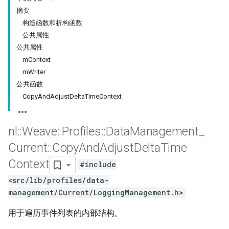
摘要
构造函数和析构函数
公共属性
公共属性
mContext
mWriter
公共函数
CopyAndAdjustDeltaTimeContext
nl
::
Weave
::
Profiles
::
Data
Management
_
Current
::
Copy
And
Adjust
Delta
Time
Context
#include
<src/lib/profiles/data-
management/Current/LoggingManagement.h>
用于遍历事件列表的内部结构。