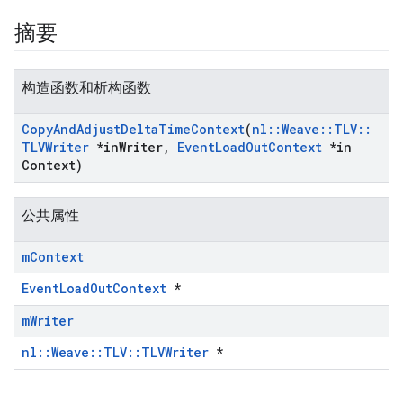
摘要
构造函数和析构函数
Copy
And
Adjust
Delta
Time
Context
(
nl
::
Weave
::
TLV
::
TLVWriter
*in
Writer
,
Event
Load
Out
Context
*in
Context)
公共属性
Id
m
Context
EventLoadOutContext
*
m
Writer
nl::Weave::TLV::TLVWriter
*