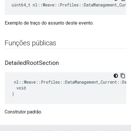
uint64_t nl::Weave::Profiles::DataManagement_Curre
Exemplo de traço do assunto deste evento.
Funções públicas
Detailed
Root
Section
 nl::Weave::Profiles::DataManagement_Current::Deta
  void

)
Construtor padrão.