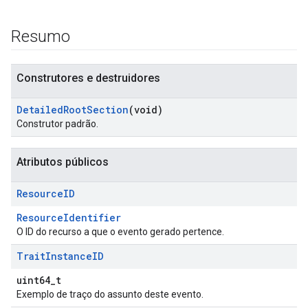
Resumo
Construtores e destruidores
Detailed
Root
Section
(void)
Construtor padrão.
Atributos públicos
Id
Resource
ID
ResourceIdentifier
O ID do recurso a que o evento gerado pertence.
Trait
Instance
ID
uint64_t
Exemplo de traço do assunto deste evento.