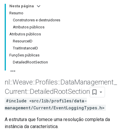
Nesta página
Resumo
Construtores e destruidores
Atributos públicos
Atributos públicos
ResourceID
TraitInstanceID
Funções públicas
DetailedRootSection
nl
::
Weave
::
Profiles
::
Data
Management
_
Current
::
Detailed
Root
Section
#include <src/lib/profiles/data-
management/Current/EventLoggingTypes.h>
A estrutura que fornece uma resolução completa da
instância da característica.