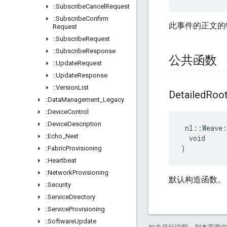
::
Subscribe
Cancel
Request
::
Subscribe
Confirm
此事件的正文的
Request
::
Subscribe
Request
::
Subscribe
Response
公共函数
::
Update
Request
::
Update
Response
::
Version
List
Detailed
Roo
::
Data
Management
_
Legacy
::
Device
Control
::
Device
Description
 nl::Weave:
::
Echo
_
Next
  void

)
::
Fabric
Provisioning
::
Heartbeat
::
Network
Provisioning
默认构造函数。
::
Security
::
Service
Directory
::
Service
Provisioning
::
Software
Update