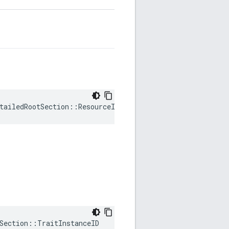
tailedRootSection::ResourceID
Section::TraitInstanceID