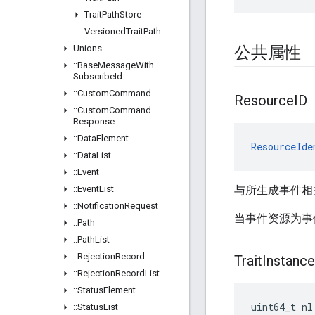
Trait
Path
Store
Versioned
Trait
Path
Unions
公共属性
::
Base
Message
With
Subscribe
Id
::
Custom
Command
Resource
ID
::
Custom
Command
Response
::
Data
Element
ResourceIde
::
Data
List
::
Event
::
Event
List
与所生成事件相关
::
Notification
Request
当事件资源为事件来源
::
Path
::
Path
List
::
Rejection
Record
Trait
Instance
::
Rejection
Record
List
::
Status
Element
uint64_t nl
::
Status
List