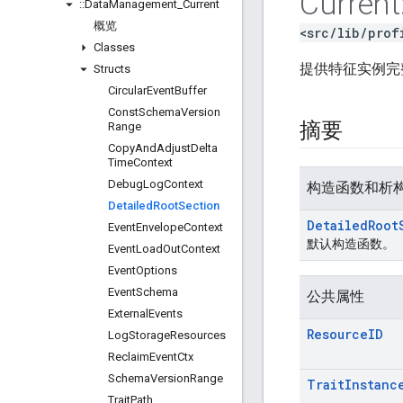
Current
::
Data
Management
_
Current
概览
<src/lib/prof
Classes
提供特征实例完
Structs
Circular
Event
Buffer
Const
Schema
Version
摘要
Range
Copy
And
Adjust
Delta
Time
Context
Debug
Log
Context
构造函数和析
Detailed
Root
Section
Detailed
Root
Event
Envelope
Context
默认构造函数。
Event
Load
Out
Context
Event
Options
Event
Schema
公共属性
External
Events
Resource
ID
Log
Storage
Resources
Reclaim
Event
Ctx
Schema
Version
Range
Trait
Instanc
Trait
Path