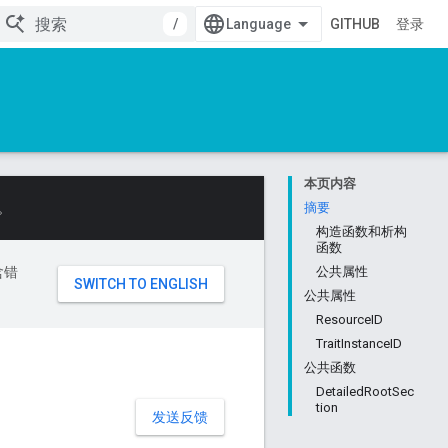
/
GITHUB
登录
本页内容
。
摘要
构造函数和析构
函数
含错
公共属性
公共属性
ResourceID
TraitInstanceID
公共函数
DetailedRootSec
tion
发送反馈