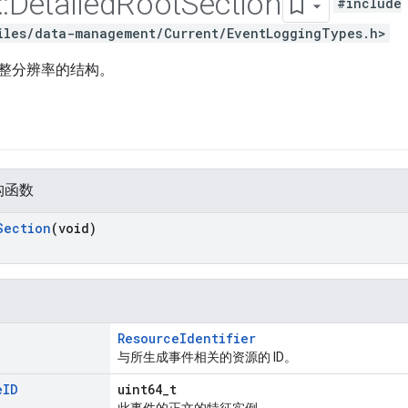
::
Detailed
Root
Section
#include
iles/data-management/Current/EventLoggingTypes.h>
整分辨率的结构。
构函数
Section
(void)
ResourceIdentifier
与所生成事件相关的资源的 ID。
e
ID
uint64_t