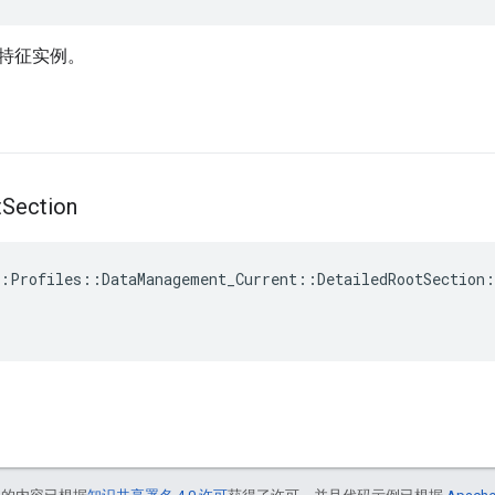
特征实例。
t
Section
:Profiles::DataManagement_Current::DetailedRootSection: