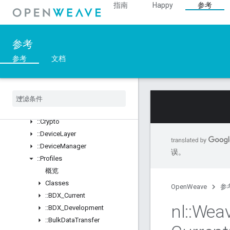
指南
Happy
参考
::ArgParser
::Ble
::Inet
参考
::Weave
参考
文档
概览
Classes
Structs
Unions
::
ASN1
::
Crypto
::
Device
Layer
::
Device
Manager
误。
::
Profiles
概览
Classes
OpenWeave
参
::
BDX
_
Current
nl
::
Wea
::
BDX
_
Development
::
Bulk
Data
Transfer