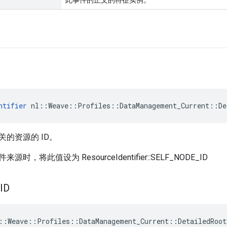
此事件的正文的特征实例。
ntifier
 nl::Weave::Profiles::DataManagement_Current::De
的资源的 ID。
时，将此值设为 ResourceIdentifier::SELF_NODE_ID
ID
::Weave::Profiles::DataManagement_Current::DetailedRoot