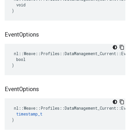
  void

)
Event
Options
 nl::Weave::Profiles::DataManagement_Current::Even
  bool

)
Event
Options
 nl::Weave::Profiles::DataManagement_Current::Even
timestamp_t
)