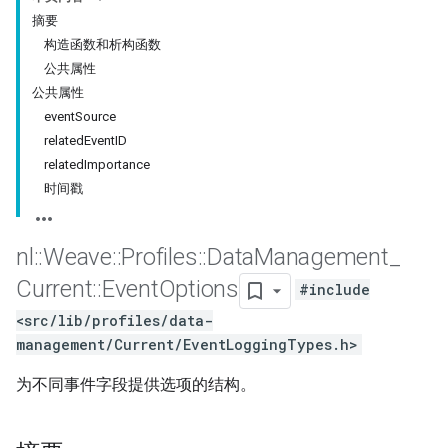
摘要
构造函数和析构函数
公共属性
公共属性
eventSource
relatedEventID
relatedImportance
时间戳
nl
::
Weave
::
Profiles
::
Data
Management
_
Current
::
Event
Options
#include
<src/lib/profiles/data-
management/Current/EventLoggingTypes.h>
为不同事件字段提供选项的结构。