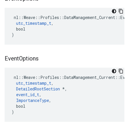
 nl::Weave::Profiles::DataManagement_Current::Even
utc_timestamp_t
,

  bool

)
Event
Options
 nl::Weave::Profiles::DataManagement_Current::Even
utc_timestamp_t
,

DetailedRootSection
 *,

event_id_t
,

ImportanceType
,

  bool

)