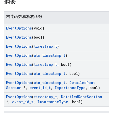
摘要
构造函数和析构函数
Event
Options
(void)
Event
Options
(bool)
Event
Options
(
timestamp
_
t
)
Event
Options
(
utc
_
timestamp
_
t
)
Id
Event
Options
(
timestamp
_
t
,
bool)
Event
Options
(
utc
_
timestamp
_
t
,
bool)
Event
Options
(
utc
_
timestamp
_
t
,
Detailed
Root
Section
*
,
event
_
id
_
t
,
Importance
Type
,
bool)
Event
Options
(
timestamp
_
t
,
Detailed
Root
Section
*
,
event
_
id
_
t
,
Importance
Type
,
bool)