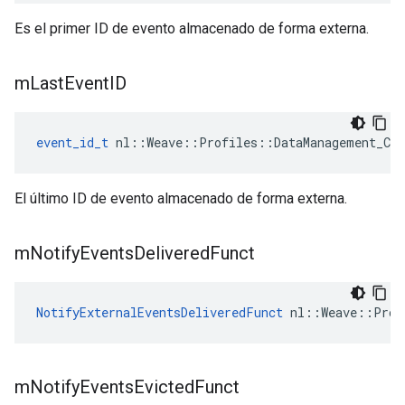
Es el primer ID de evento almacenado de forma externa.
m
Last
Event
ID
event_id_t
 nl::Weave::Profiles::DataManagement_Cur
El último ID de evento almacenado de forma externa.
m
Notify
Events
Delivered
Funct
NotifyExternalEventsDeliveredFunct
 nl::Weave::Prof
m
Notify
Events
Evicted
Funct