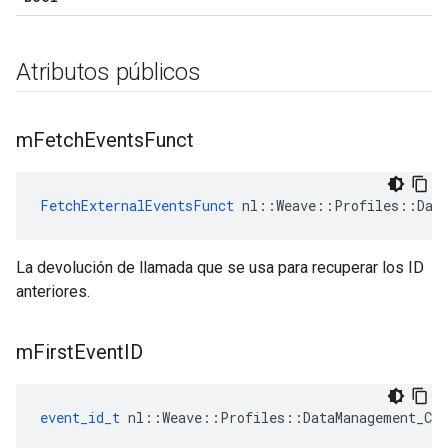
Atributos públicos
m
Fetch
Events
Funct
FetchExternalEventsFunct
 nl::Weave::Profiles::Data
La devolución de llamada que se usa para recuperar los ID
anteriores.
m
First
Event
ID
event_id_t
 nl::Weave::Profiles::DataManagement_Cur