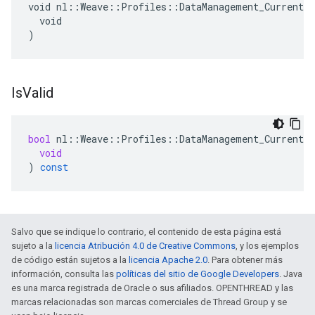
void nl::Weave::Profiles::DataManagement_Current::
  void

)
Is
Valid
bool
nl
::
Weave
::
Profiles
::
DataManagement_Current
:
void
)
const
Salvo que se indique lo contrario, el contenido de esta página está
sujeto a la
licencia Atribución 4.0 de Creative Commons
, y los ejemplos
de código están sujetos a la
licencia Apache 2.0
. Para obtener más
información, consulta las
políticas del sitio de Google Developers
. Java
es una marca registrada de Oracle o sus afiliados. OPENTHREAD y las
marcas relacionadas son marcas comerciales de Thread Group y se