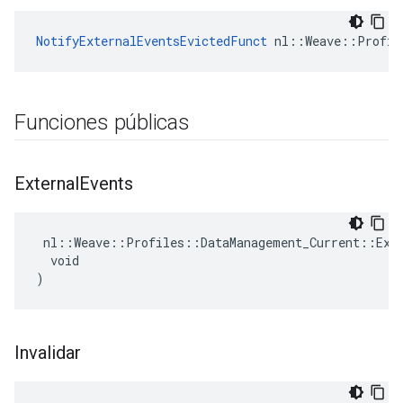
NotifyExternalEventsEvictedFunct
 nl::Weave::Profil
Funciones públicas
External
Events
 nl::Weave::Profiles::DataManagement_Current::Exte
  void

)
Invalidar