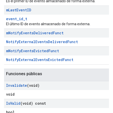
Es el primer ID de evento almacenado de forma externa.
m
Last
Event
ID
event_id_t
El último ID de evento almacenado de forma externa.
m
Notify
Events
Delivered
Funct
NotifyExternalEventsDeliveredFunct
m
Notify
Events
Evicted
Funct
NotifyExternalEventsEvictedFunct
Funciones públicas
Invalidate
(void)
void
Is
Valid
(void) const
bool