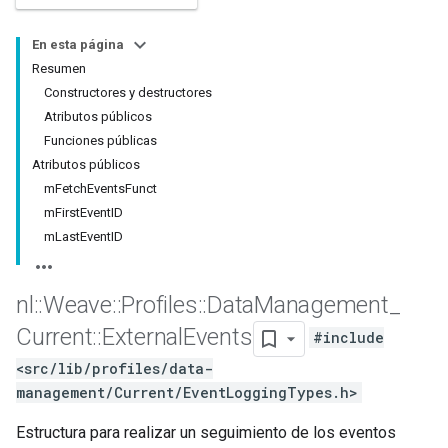
En esta página
Resumen
Constructores y destructores
Atributos públicos
Funciones públicas
Atributos públicos
mFetchEventsFunct
mFirstEventID
mLastEventID
nl
::
Weave
::
Profiles
::
Data
Management
_
Current
::
External
Events
#include
<src/lib/profiles/data-
management/Current/EventLoggingTypes.h>
Estructura para realizar un seguimiento de los eventos