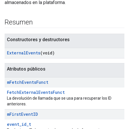
almacenados en la plataforma.
Resumen
Constructores y destructores
External
Events
(void)
Atributos públicos
Id
m
Fetch
Events
Funct
FetchExternalEventsFunct
La devolución de llamada que se usa para recuperar los ID
anteriores.
m
First
Event
ID
event_id_t