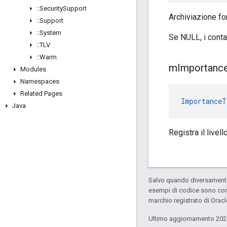
::
Security
Support
Archiviazione fo
::
Support
::
System
Se NULL, i conta
::
TLV
::
Warm
m
Importanc
Modules
Namespaces
Related Pages
ImportanceT
Java
Registra il livel
Salvo quando diversamente 
esempi di codice sono con
marchio registrato di Oracl
Ultimo aggiornamento 202