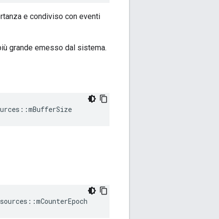
ortanza e condiviso con eventi
più grande emesso dal sistema.
urces::mBufferSize
sources::mCounterEpoch