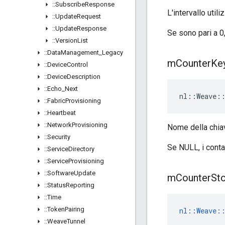
::
Subscribe
Response
L'intervallo util
::
Update
Request
::
Update
Response
Se sono pari a 0,
::
Version
List
::
Data
Management
_
Legacy
m
Counter
Ke
::
Device
Control
::
Device
Description
::
Echo
_
Next
nl::Weave::
::
Fabric
Provisioning
::
Heartbeat
::
Network
Provisioning
Nome della chiav
::
Security
Se NULL, i conta
::
Service
Directory
::
Service
Provisioning
::
Software
Update
m
Counter
St
::
Status
Reporting
::
Time
::
Token
Pairing
nl::Weave::
::
Weave
Tunnel