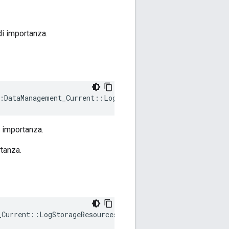
di importanza.
:DataManagement_Current::LogStorageResources::mCounterK
 importanza.
rtanza.
_Current::LogStorageResources::mCounterStorage