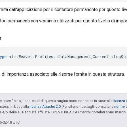
rnita dall'applicazione per il contatore permanente per questo liv
tori permanenti non verranno utilizzati per questo livello di impo
e
ype
 nl::Weave::Profiles::DataManagement_Current::LogSt
lo di importanza associato alle risorse fornite in questa struttura.
specificato, i contenuti di questa pagina sono concessi in base alla
licenza 
cessi in base alla
licenza Apache 2.0
. Per ulteriori dettagli, consulta le
norme d
e e/o delle sue società affiliate. OPENTHREAD e i marchi correlati sono marchi 
6-02-18 UTC.