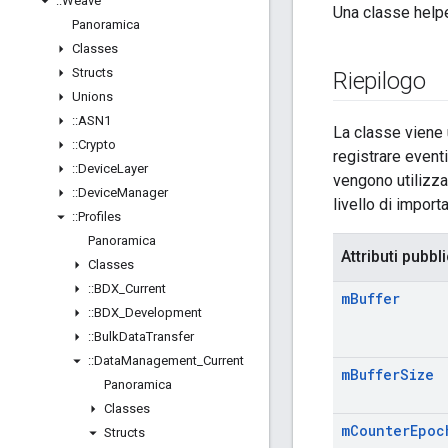
::
Weave
Una classe helper
Panoramica
Classes
Structs
Riepilogo
Unions
::
ASN1
La classe viene u
::
Crypto
registrare event
::
Device
Layer
vengono utilizza
::
Device
Manager
livello di impor
::
Profiles
Panoramica
Attributi pubbli
Classes
::
BDX
_
Current
m
Buffer
::
BDX
_
Development
::
Bulk
Data
Transfer
::
Data
Management
_
Current
m
Buffer
Size
Panoramica
Classes
m
Counter
Epoc
Structs