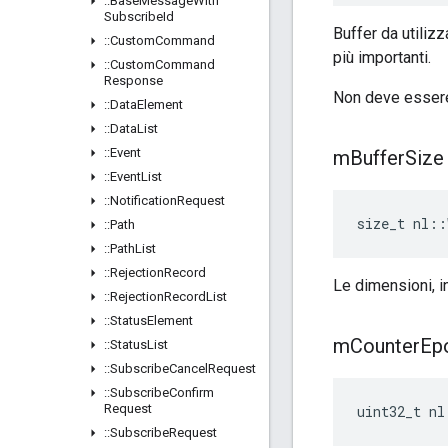
::
Base
Message
With
Subscribe
Id
Buffer da utiliz
::
Custom
Command
più importanti.
::
Custom
Command
Response
Non deve essere
::
Data
Element
::
Data
List
::
Event
m
Buffer
Size
::
Event
List
::
Notification
Request
size_t nl::
::
Path
::
Path
List
::
Rejection
Record
Le dimensioni, i
::
Rejection
Record
List
::
Status
Element
m
Counter
Ep
::
Status
List
::
Subscribe
Cancel
Request
::
Subscribe
Confirm
Request
uint32_t nl
::
Subscribe
Request