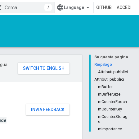
/
GITHUB
ACCEDI
Su questa pagina
ingua
Riepilogo
Attributi pubblici
Attributi pubblici
mBuffer
mBufferSize
mCounterEpoch
mCounterKey
INVIA FEEDBACK
mCounterStorag
ude
e
mImportance