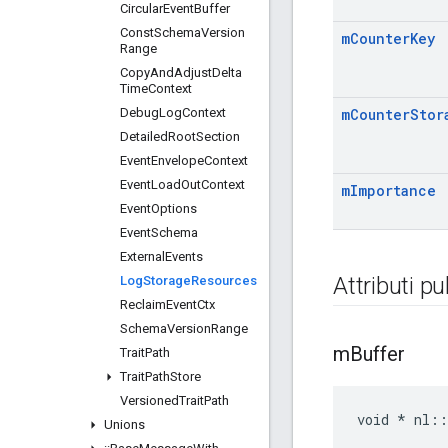
Circular
Event
Buffer
Const
Schema
Version
m
Counter
Key
Range
Copy
And
Adjust
Delta
Time
Context
Debug
Log
Context
m
Counter
Stor
Detailed
Root
Section
Event
Envelope
Context
Event
Load
Out
Context
m
Importance
Event
Options
Event
Schema
External
Events
Attributi pu
Log
Storage
Resources
Reclaim
Event
Ctx
Schema
Version
Range
m
Buffer
Trait
Path
Trait
Path
Store
Versioned
Trait
Path
void * nl::
Unions