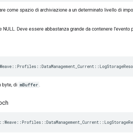
zare come spazio di archiviazione a un determinato livello di imp
 NULL. Deve essere abbastanza grande da contenere l'evento 
Weave::Profiles::DataManagement_Current::LogStorageReso
n byte, di
mBuffer
.
och
::Weave::Profiles::DataManagement_Current::LogStorageRe