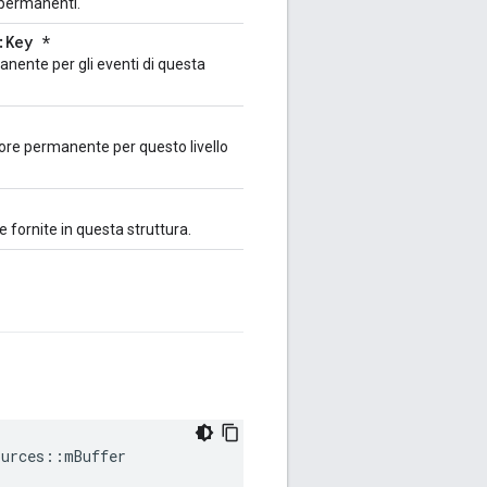
i permanenti.
:Key *
nente per gli eventi di questa
atore permanente per questo livello
se fornite in questa struttura.
ources::mBuffer