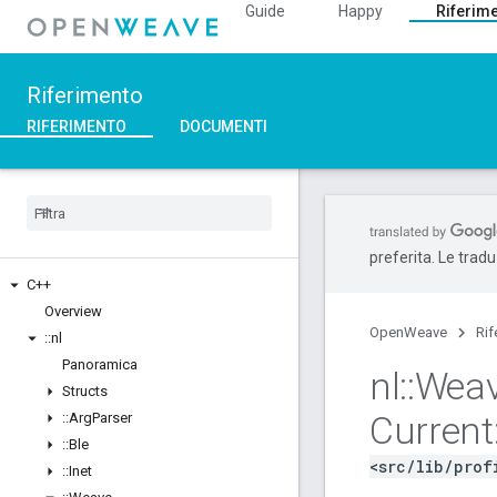
Guide
Happy
Riferim
Riferimento
RIFERIMENTO
DOCUMENTI
preferita. Le trad
C++
Overview
OpenWeave
Rif
::
nl
Panoramica
nl
::
Wea
Structs
Current
::
Arg
Parser
::
Ble
<src/lib/prof
::
Inet