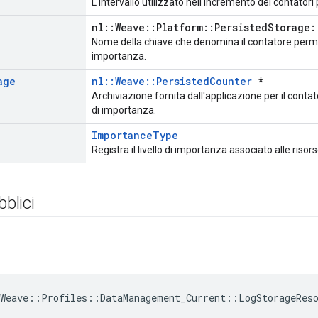
L'intervallo utilizzato nell'incremento dei contator
nl::Weave::Platform::PersistedStorage:
Nome della chiave che denomina il contatore perma
importanza.
age
nl::Weave::PersistedCounter
*
Archiviazione fornita dall'applicazione per il cont
di importanza.
ImportanceType
Registra il livello di importanza associato alle risor
bblici
Weave::Profiles::DataManagement_Current::LogStorageRes