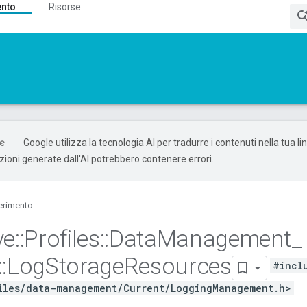
ento
Risorse
Google utilizza la tecnologia AI per tradurre i contenuti nella tua l
uzioni generate dall'AI potrebbero contenere errori.
erimento
ve
::
Profiles
::
Data
Management
_
::
Log
Storage
Resources
#incl
iles/data-management/Current/LoggingManagement.h>