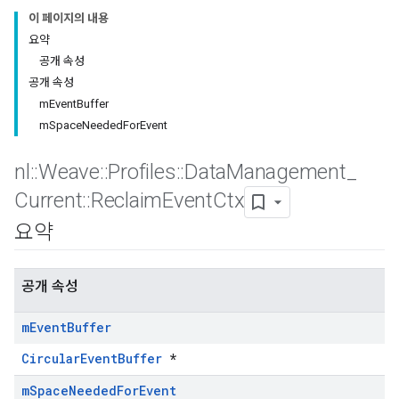
이 페이지의 내용
요약
공개 속성
공개 속성
mEventBuffer
mSpaceNeededForEvent
nl
::
Weave
::
Profiles
::
Data
Management
_
Current
::
Reclaim
Event
Ctx
요약
공개 속성
Id
m
Event
Buffer
CircularEventBuffer
*
m
Space
Needed
For
Event