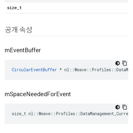
size_t
공개 속성
m
Event
Buffer
CircularEventBuffer
 * nl::Weave::Profiles::DataMan
m
Space
Needed
For
Event
size_t nl::Weave::Profiles::DataManagement_Curren