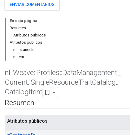
ENVIAR COMENTARIOS
En esta página
Resumen
Atributos públicos
Atributos públicos
mInstanceId
mItem
nl
::
Weave
::
Profiles
::
Data
Management
_
Current
::
Single
Resource
Trait
Catalog
::
Catalog
Item
Resumen
Atributos públicos
Id
m
Instance
Id