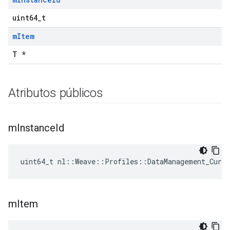
uint64_t
m
Item
T *
Atributos públicos
m
Instance
Id
uint64_t nl::Weave::Profiles::DataManagement_Curr
m
Item