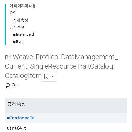
이 페이지의 내용
요약
공개 속성
공개 속성
mInstanceId
mItem
nl
::
Weave
::
Profiles
::
Data
Management
_
Current
::
Single
Resource
Trait
Catalog
::
Catalog
Item
요약
공개 속성
m
Instance
Id
Id
uint64_t