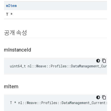
m
Item
T *
공개 속성
m
Instance
Id
uint64_t nl::Weave::Profiles::DataManagement_Curr
m
Item
T * nl::Weave::Profiles::DataManagement_Current::