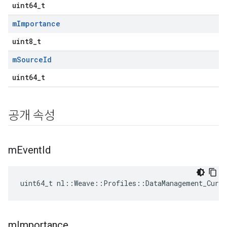
uint64_t
m
Importance
uint8_t
m
Source
Id
uint64_t
Id
공개 속성
m
Event
Id
uint64_t nl::Weave::Profiles::DataManagement_Curr
m
Importance