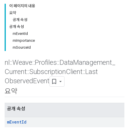
이 페이지의 내용
요약
공개 속성
공개 속성
mEventId
mImportance
mSourceId
nl
::
Weave
::
Profiles
::
Data
Management
_
Current
::
Subscription
Client
::
Last
Observed
Event
요약
공개 속성
m
Event
Id