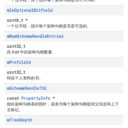
一个位字段，用于指示每个架构句柄是否可为 null。
m
Is
Optional
Bitfield
uint8_t *
一个位字段，指示每个架构句柄是否是可选的。
m
Num
Schema
Handle
Entries
uint32_t
此 trait 中的架构句柄数量。
m
Profile
Id
uint32_t
特征个人资料的 ID。
m
Schema
Handle
Tbl
const
PropertyInfo
*
指向架构句柄表的指针，该表为每个架构句柄提供父信息和上下
Id
文标记。
m
Tree
Depth