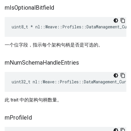
m
Is
Optional
Bitfield
uint8_t * nl::Weave::Profiles::DataManagement_Cur
一个位字段，指示每个架构句柄是否是可选的。
m
Num
Schema
Handle
Entries
uint32_t nl::Weave::Profiles::DataManagement_Curr
此 trait 中的架构句柄数量。
m
Profile
Id