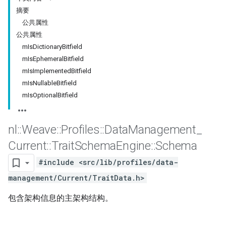
摘要
公共属性
公共属性
mIsDictionaryBitfield
mIsEphemeralBitfield
mIsImplementedBitfield
mIsNullableBitfield
mIsOptionalBitfield
nl
::
Weave
::
Profiles
::
Data
Management
_
Current
::
Trait
Schema
Engine
::
Schema
#include <src/lib/profiles/data-
management/Current/TraitData.h>
包含架构信息的主架构结构。