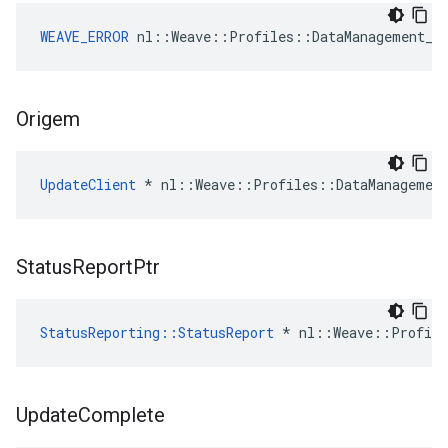
WEAVE_ERROR
 nl::Weave::Profiles::DataManagement_C
Origem
UpdateClient
 * nl::Weave::Profiles::DataManagement
Status
Report
Ptr
StatusReporting::StatusReport
 * nl::Weave::Profile
Update
Complete