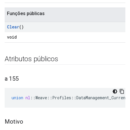
Funções públicas
Clear
()
void
Atributos públicos
a 155
Id
union
nl
::
Weave
::
Profiles
::
DataManagement_Current
Motivo