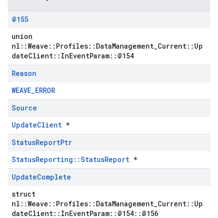
@155
union
nl::Weave::Profiles::DataManagement_Current::Up
dateClient::InEventParam::@154
Reason
WEAVE_ERROR
Source
UpdateClient
*
Status
Report
Ptr
StatusReporting::StatusReport
*
Update
Complete
struct
nl::Weave::Profiles::DataManagement_Current::Up
dateClient::InEventParam::@154::@156