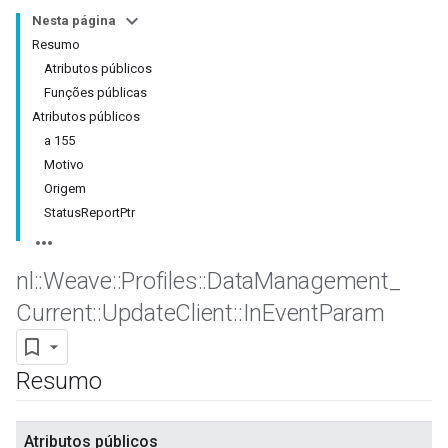
Nesta página
Resumo
Atributos públicos
Funções públicas
Atributos públicos
a 155
Motivo
Origem
StatusReportPtr
nl
::
Weave
::
Profiles
::
Data
Management
_
Current
::
Update
Client
::
In
Event
Param
Resumo
Atributos públicos