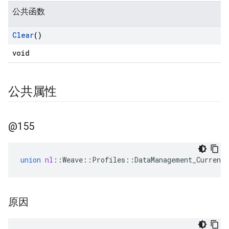
公共函数
Clear
()
void
公共属性
@155
union
nl
::
Weave
::
Profiles
::
DataManagement_Current
Id
原因