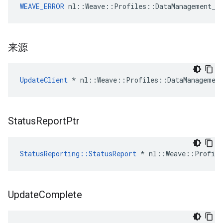
WEAVE_ERROR
 nl::Weave::Profiles::DataManagement_C
来源
UpdateClient
 * nl::Weave::Profiles::DataManagement
Status
Report
Ptr
StatusReporting::StatusReport
 * nl::Weave::Profile
Update
Complete