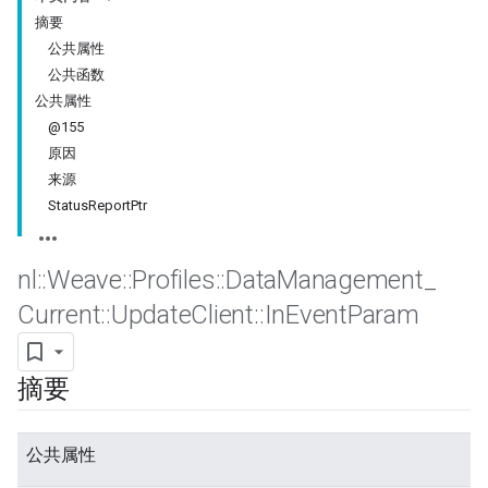
摘要
公共属性
公共函数
公共属性
@155
原因
来源
StatusReportPtr
nl
::
Weave
::
Profiles
::
Data
Management
_
Current
::
Update
Client
::
In
Event
Param
摘要
公共属性