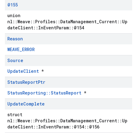
@155
union
nl::Weave::Profiles::DataManagement_Current::Up
dateClient::InEventParam::@154
Reason
WEAVE_ERROR
Source
UpdateClient
*
Status
Report
Ptr
StatusReporting::StatusReport
*
Update
Complete
struct
nl::Weave::Profiles::DataManagement_Current::Up
dateClient::InEventParam::@154::@156