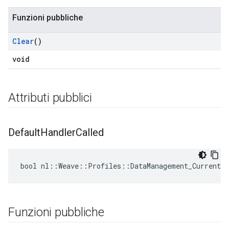
Funzioni pubbliche
Id
Clear
()
void
Attributi pubblici
Default
Handler
Called
bool nl::Weave::Profiles::DataManagement_Current:
Funzioni pubbliche