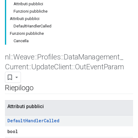
Attributi pubblici
Funzioni pubbliche
Attributi pubblici
DefaultHandlerCalled
Funzioni pubbliche
Cancella
nl
::
Weave
::
Profiles
::
Data
Management
_
Current
::
Update
Client
::
Out
Event
Param
Riepilogo
Attributi pubblici
Default
Handler
Called
bool