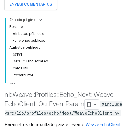
ENVIAR COMENTARIOS
En esta página
Resumen
Atributos públicos
Funciones públicas
Atributos públicos
@191
DefaultHandlerCalled
Carga útil
PrepareError
nl
::
Weave
::
Profiles
::
Echo
_
Next
::
Weave
Echo
Client
::
Out
Event
Param
#include
<src/lib/profiles/echo/Next/WeaveEchoClient.h>
Parámetros de resultado para el evento
WeaveEchoClient