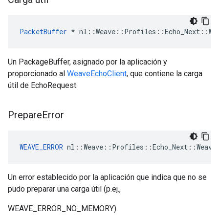
PacketBuffer
*
nl
::
Weave
::
Profiles
::
Echo_Next
::
We
Un PackageBuffer, asignado por la aplicación y
proporcionado al
WeaveEchoClient
, que contiene la carga
útil de EchoRequest.
Prepare
Error
WEAVE_ERROR
 nl::Weave::Profiles::Echo_Next::Weave
Un error establecido por la aplicación que indica que no se
pudo preparar una carga útil (p.ej.,
WEAVE_ERROR_NO_MEMORY).