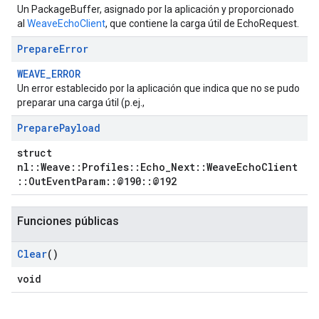
Un PackageBuffer, asignado por la aplicación y proporcionado
al
WeaveEchoClient
, que contiene la carga útil de EchoRequest.
Prepare
Error
WEAVE_ERROR
Un error establecido por la aplicación que indica que no se pudo
preparar una carga útil (p.ej.,
Prepare
Payload
struct
nl::Weave::Profiles::Echo_Next::WeaveEchoClient
::OutEventParam::@190::@192
Funciones públicas
Clear
()
void