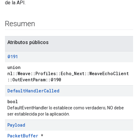
de la API.
Resumen
Atributos públicos
@191
union
nl::Weave::Profiles::Echo_Next::WeaveEchoClient
::OutEventParam::@190
Default
Handler
Called
bool
DefaultEventHandler lo establece como verdadero; NO debe
ser establecida por la aplicación.
Payload
PacketBuffer
*