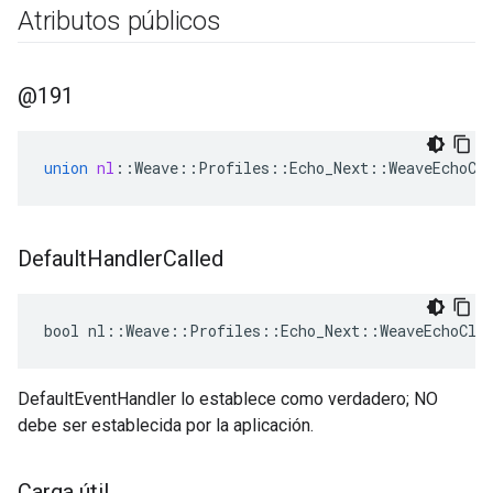
Atributos públicos
@191
union
nl
::
Weave
::
Profiles
::
Echo_Next
::
WeaveEchoCl
Default
Handler
Called
bool nl::Weave::Profiles::Echo_Next::WeaveEchoCli
DefaultEventHandler lo establece como verdadero; NO
debe ser establecida por la aplicación.
Carga útil