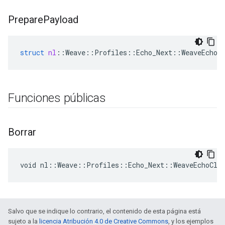
Prepare
Payload
struct
nl
::
Weave
::
Profiles
::
Echo_Next
::
WeaveEchoC
Funciones públicas
Borrar
void nl::Weave::Profiles::Echo_Next::WeaveEchoCli
Salvo que se indique lo contrario, el contenido de esta página está
sujeto a la
licencia Atribución 4.0 de Creative Commons
, y los ejemplos