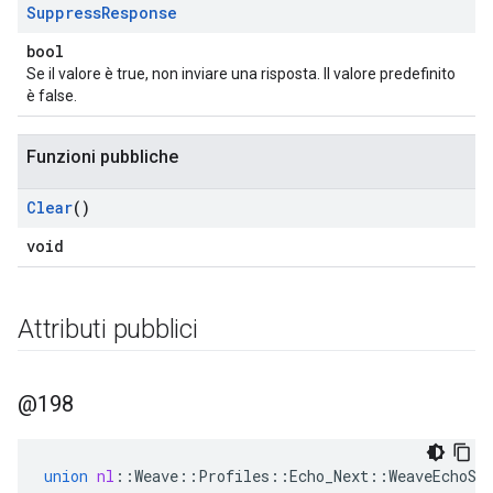
Suppress
Response
bool
Se il valore è true, non inviare una risposta. Il valore predefinito
è false.
Funzioni pubbliche
Clear
()
void
Attributi pubblici
@198
union
nl
::
Weave
::
Profiles
::
Echo_Next
::
WeaveEchoSe