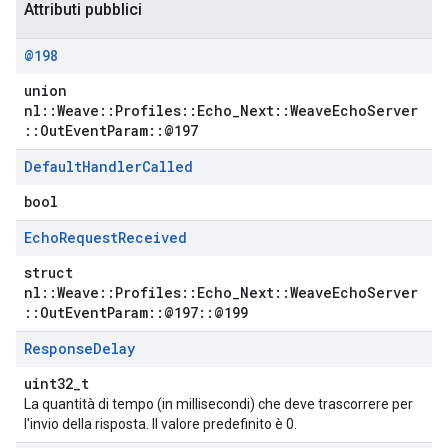
Attributi pubblici
@198
union
nl::Weave::Profiles::Echo_Next::WeaveEchoServer
::OutEventParam::@197
Default
Handler
Called
bool
Echo
Request
Received
struct
nl::Weave::Profiles::Echo_Next::WeaveEchoServer
::OutEventParam::@197::@199
Response
Delay
uint32_t
La quantità di tempo (in millisecondi) che deve trascorrere per
l'invio della risposta. Il valore predefinito è 0.