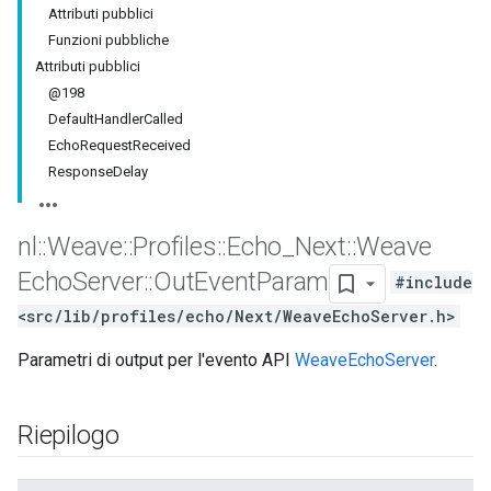
Attributi pubblici
Funzioni pubbliche
Attributi pubblici
@198
DefaultHandlerCalled
EchoRequestReceived
ResponseDelay
nl
::
Weave
::
Profiles
::
Echo
_
Next
::
Weave
Echo
Server
::
Out
Event
Param
#include
<src/lib/profiles/echo/Next/WeaveEchoServer.h>
Parametri di output per l'evento API
WeaveEchoServer
.
Riepilogo