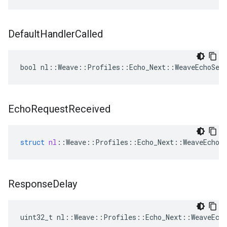
Default
Handler
Called
bool nl::Weave::Profiles::Echo_Next::WeaveEchoSer
Echo
Request
Received
struct
nl
::
Weave
::
Profiles
::
Echo_Next
::
WeaveEchoS
Response
Delay
uint32_t nl::Weave::Profiles::Echo_Next::WeaveEch