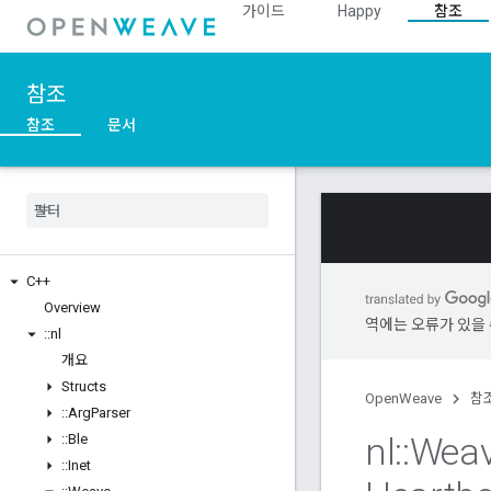
가이드
Happy
참조
참조
참조
문서
C++
Overview
역에는 오류가 있을 
::
nl
개요
Structs
OpenWeave
참
::
Arg
Parser
nl
::
Wea
::
Ble
::
Inet