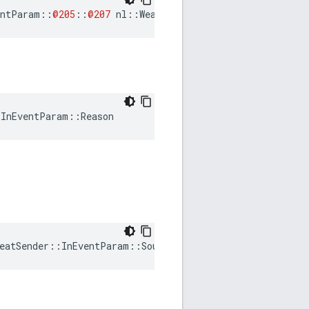
entParam
::
@205
::
@207
nl
::
Weave
::
Profiles
::
Heartbeat
::
W
:InEventParam::Reason
eatSender::InEventParam::Source