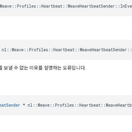
Weave
::
Profiles
::
Heartbeat
::
WeaveHeartbeatSender
::
InEv
 nl::Weave::Profiles::Heartbeat::WeaveHeartbeatSender:
 보낼 수 없는 이유를 설명하는 오류입니다.
eatSender
 * nl::Weave::Profiles::Heartbeat::WeaveHeartb