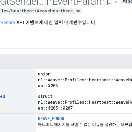
at
Sender
::
In
Event
Param
#in
iles/heartbeat/WeaveHeartbeat.h>
tSender
API 이벤트에 대한 입력 매개변수입니다.
union
nl::Weave::Profiles::Heartbeat::WeaveH
am::@205
led
struct
nl::Weave::Profiles::Heartbeat::WeaveH
am::@205::@207
WEAVE_ERROR
하트비트 메시지를 보낼 수 없는 이유를 설명하는 오류입