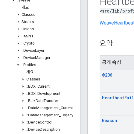
Heartbe
::
Weave
개요
<src/lib/prof
Classes
Structs
WeaveHeartbea
Unions
::
ASN1
요약
::
Crypto
::
Device
Layer
::
Device
Manager
공개 속성
::
Profiles
개요
@206
Classes
::
BDX
_
Current
::
BDX
_
Development
Heartbeat
Fai
::
Bulk
Data
Transfer
::
Data
Management
_
Current
::
Data
Management
_
Legacy
Reason
::
Device
Control
::
Device
Description