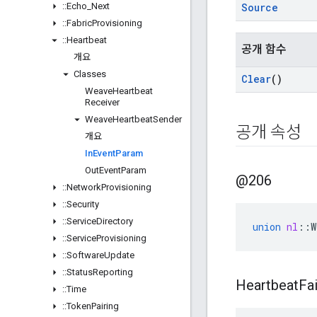
::
Echo
_
Next
Source
::
Fabric
Provisioning
::
Heartbeat
공개 함수
개요
Classes
Clear
()
Weave
Heartbeat
Receiver
Weave
Heartbeat
Sender
공개 속성
개요
In
Event
Param
Out
Event
Param
@206
::
Network
Provisioning
::
Security
::
Service
Directory
union
nl
::
W
::
Service
Provisioning
::
Software
Update
::
Status
Reporting
Heartbeat
Fa
::
Time
::
Token
Pairing