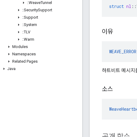
::
Weave
Tunnel
struct
nl
::
::
Security
Support
::
Support
::
System
이유
::
TLV
::
Warm
Modules
WEAVE_ERROR
Namespaces
Related Pages
Java
하트비트 메시지를
소스
WeaveHeartb
공개 함수