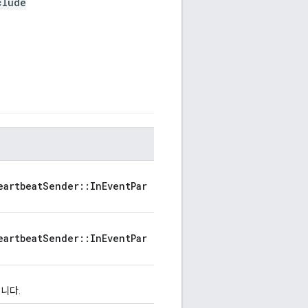
clude
eartbeatSender::InEventPar
eartbeatSender::InEventPar
니다.