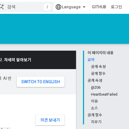
/
GITHUB
로그인
이 페이지의 내용
다.
자세히 알아보기
요약
공개 속성
공개 함수
 AI 번
공개 속성
@206
HeartbeatFailed
이유
소스
공개 함수
의견 보내기
지우기