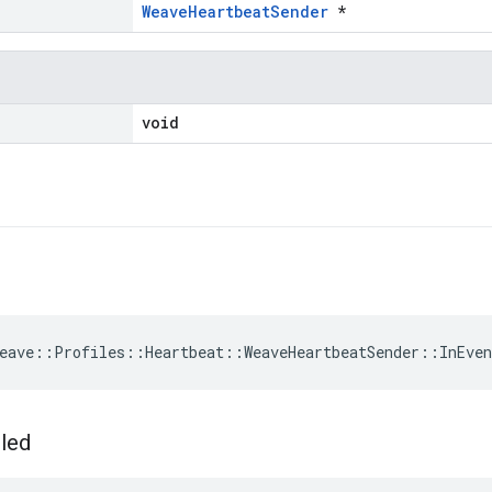
WeaveHeartbeatSender
*
void
eave
::
Profiles
::
Heartbeat
::
WeaveHeartbeatSender
::
InEve
iled