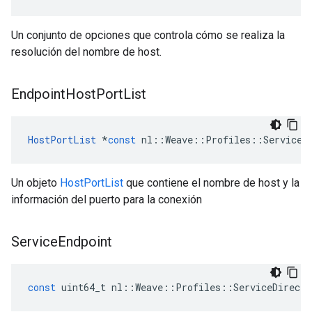
Un conjunto de opciones que controla cómo se realiza la
resolución del nombre de host.
Endpoint
Host
Port
List
HostPortList
*
const
nl
::
Weave
::
Profiles
::
ServiceD
Un objeto
HostPortList
que contiene el nombre de host y la
información del puerto para la conexión
Service
Endpoint
const
uint64_t
nl
::
Weave
::
Profiles
::
ServiceDirecto