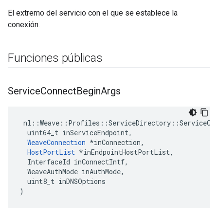
El extremo del servicio con el que se establece la
conexión.
Funciones públicas
Service
Connect
Begin
Args
 nl::Weave::Profiles::ServiceDirectory::ServiceCon
  uint64_t inServiceEndpoint,

WeaveConnection
 *inConnection,

HostPortList
 *inEndpointHostPortList,

  InterfaceId inConnectIntf,

  WeaveAuthMode inAuthMode,

  uint8_t inDNSOptions

)