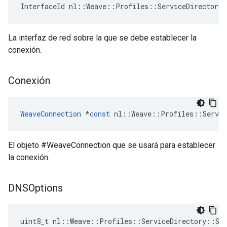
InterfaceId nl::Weave::Profiles::ServiceDirectory:
La interfaz de red sobre la que se debe establecer la
conexión.
Conexión
WeaveConnection
*
const
nl
::
Weave
::
Profiles
::
Servic
El objeto #WeaveConnection que se usará para establecer
la conexión.
DNSOptions
uint8_t nl::Weave::Profiles::ServiceDirectory::Ser