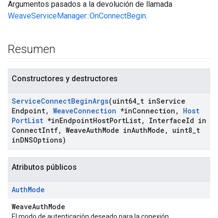
Argumentos pasados a la devolución de llamada
WeaveServiceManager::OnConnectBegin
.
Resumen
Constructores y destructores
Service
Connect
Begin
Args
(uint64
_
t in
Service
Endpoint
,
Weave
Connection
*in
Connection
,
Host
Port
List
*in
Endpoint
Host
Port
List
,
Interface
Id in
Connect
Intf
,
Weave
Auth
Mode in
Auth
Mode
,
uint8
_
t
in
DNSOptions)
Atributos públicos
Auth
Mode
WeaveAuthMode
El modo de autenticación deseado para la conexión.