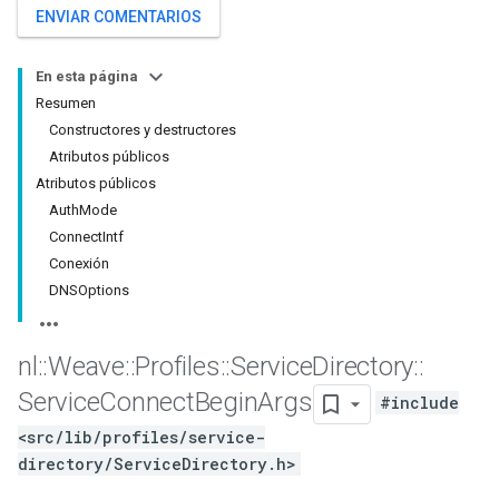
ENVIAR COMENTARIOS
En esta página
Resumen
Constructores y destructores
Atributos públicos
Atributos públicos
AuthMode
ConnectIntf
Conexión
DNSOptions
nl
::
Weave
::
Profiles
::
Service
Directory
::
Service
Connect
Begin
Args
#include
<src/lib/profiles/service-
directory/ServiceDirectory.h>