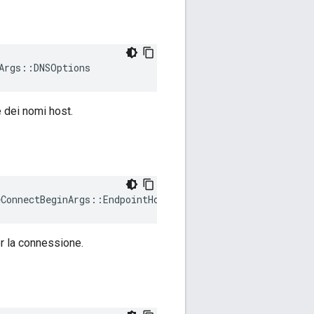
Args::DNSOptions
 dei nomi host.
eConnectBeginArgs
::
EndpointHostPortList
er la connessione.