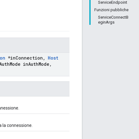
ServiceEndpoint
Funzioni pubbliche
ServiceConnectB
eginArgs
on
*in
Connection
,
Host
Auth
Mode in
Auth
Mode
,
nnessione.
ta la connessione.