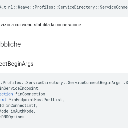
4_t
nl
::
Weave
::
Profiles
::
ServiceDirectory
::
ServiceConne
vizio a cui viene stabilita la connessione.
bbliche
ect
Begin
Args
:Profiles::ServiceDirectory::ServiceConnectBeginArgs::Se
inServiceEndpoint,

ection
 *inConnection,

ist
 *inEndpointHostPortList,

Id inConnectIntf,

Mode inAuthMode,

nDNSOptions
