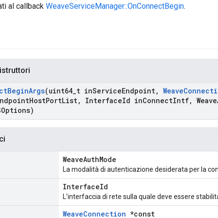
ti al callback
WeaveServiceManager::OnConnectBegin
.
istruttori
ct
Begin
Args
(uint64
_
t in
Service
Endpoint
,
Weave
Connecti
ndpoint
Host
Port
List
,
Interface
Id in
Connect
Intf
,
Weave
SOptions)
ci
WeaveAuthMode
La modalità di autenticazione desiderata per la co
InterfaceId
L'interfaccia di rete sulla quale deve essere stabili
WeaveConnection
*const