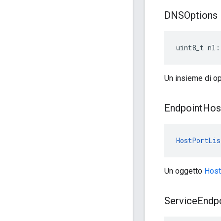
DNSOptions
uint8_t nl:
Un insieme di op
Endpoint
Hos
HostPortLis
Un oggetto
Host
Service
Endp