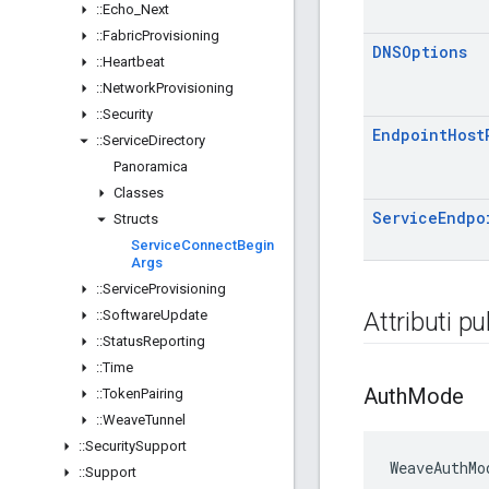
::
Echo
_
Next
::
Fabric
Provisioning
DNSOptions
::
Heartbeat
::
Network
Provisioning
::
Security
Endpoint
Host
::
Service
Directory
Panoramica
Classes
Service
Endpo
Structs
Service
Connect
Begin
Args
::
Service
Provisioning
::
Software
Update
Attributi pu
::
Status
Reporting
::
Time
Auth
Mode
::
Token
Pairing
::
Weave
Tunnel
::
Security
Support
WeaveAuthMo
::
Support