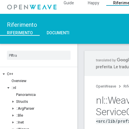
Guide
Happy
Riferim
Riferimento
RIFERIMENTO
DOCUMENTI
preferita. Le trad
C++
Overview
OpenWeave
Rif
::
nl
Panoramica
nl
::
Wea
Structs
Service
::
Arg
Parser
::
Ble
<src/lib/prof
::
Inet