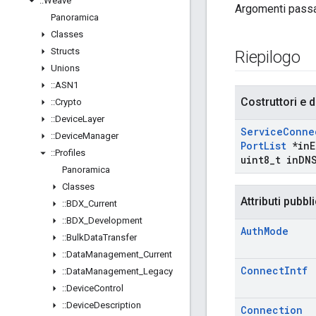
::
Weave
Argomenti passa
Panoramica
Classes
Structs
Riepilogo
Unions
::
ASN1
Costruttori e d
::
Crypto
::
Device
Layer
Service
Conne
::
Device
Manager
Port
List
*in
E
::
Profiles
uint8
_
t in
DN
Panoramica
Classes
Attributi pubbli
::
BDX
_
Current
::
BDX
_
Development
Auth
Mode
::
Bulk
Data
Transfer
::
Data
Management
_
Current
Connect
Intf
::
Data
Management
_
Legacy
::
Device
Control
::
Device
Description
Connection