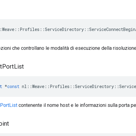
:Weave::Profiles::ServiceDirectory::ServiceConnectBegin
zioni che controllano le modalità di esecuzione della risoluzione
t
Port
List
t
*
const
nl
::
Weave
::
Profiles
::
ServiceDirectory
::
Servic
PortList
contenente il nome host e le informazioni sulla porta p
oint