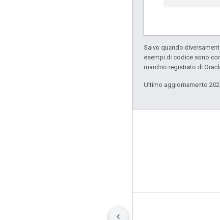
Salvo quando diversamente 
esempi di codice sono con
marchio registrato di Oracl
Ultimo aggiornamento 202
GitHub
OpenWeave
Happy
OpenThread
Termini
Privacy
Manage cookies