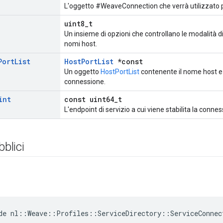
L'oggetto #WeaveConnection che verrà utilizzato pe
uint8_t
Un insieme di opzioni che controllano le modalità d
nomi host.
Port
List
HostPortList
*const
Un oggetto
HostPortList
contenente il nome host e l
connessione.
int
const uint64_t
L'endpoint di servizio a cui viene stabilita la connes
bblici
de nl::Weave::Profiles::ServiceDirectory::ServiceConnec