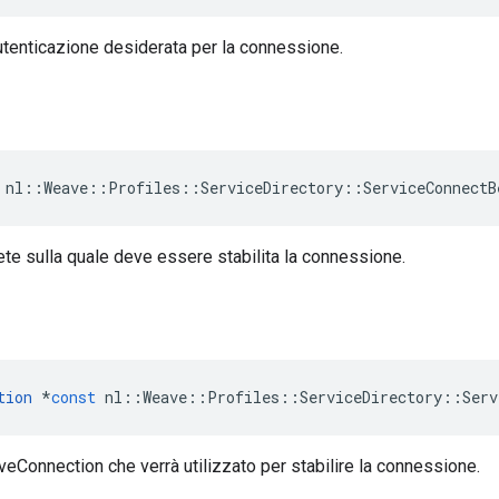
utenticazione desiderata per la connessione.
 nl::Weave::Profiles::ServiceDirectory::ServiceConnectB
rete sulla quale deve essere stabilita la connessione.
tion
*
const
nl
::
Weave
::
Profiles
::
ServiceDirectory
::
Serv
Connection che verrà utilizzato per stabilire la connessione.