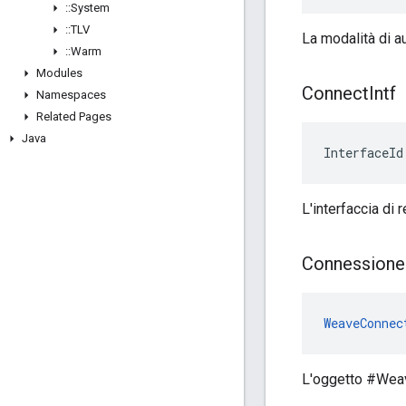
::
System
::
TLV
La modalità di a
::
Warm
Modules
Connect
Intf
Namespaces
Related Pages
Java
InterfaceId
L'interfaccia di 
Connessione
WeaveConnec
L'oggetto #Weave