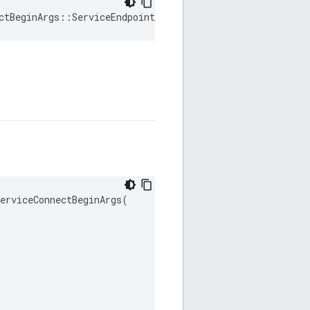
ctBeginArgs
::
ServiceEndpoint
rviceConnectBeginArgs(
