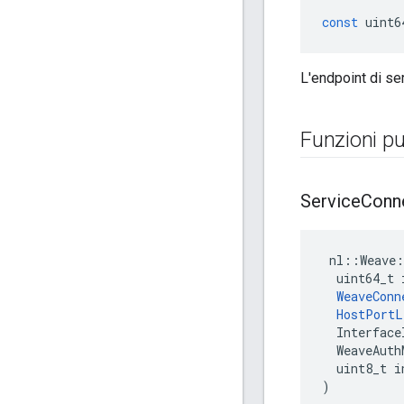
const
uint6
L'endpoint di ser
Funzioni pu
Service
Conn
 nl::Weave:
  uint64_t 
WeaveConn
HostPortL
  Interface
  WeaveAuth
  uint8_t i
)