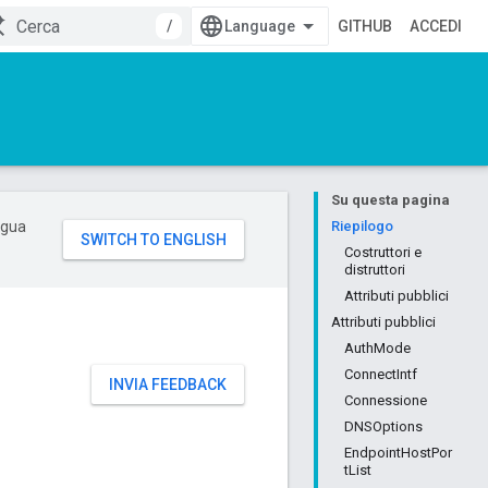
/
GITHUB
ACCEDI
Su questa pagina
ingua
Riepilogo
Costruttori e
distruttori
Attributi pubblici
Attributi pubblici
AuthMode
ConnectIntf
INVIA FEEDBACK
Connessione
DNSOptions
EndpointHostPor
tList