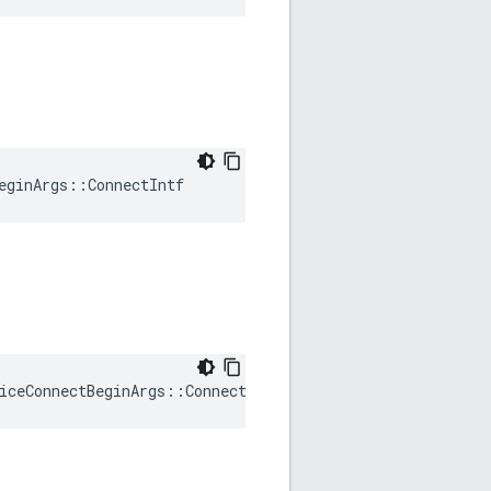
eginArgs::ConnectIntf
iceConnectBeginArgs
::
Connection