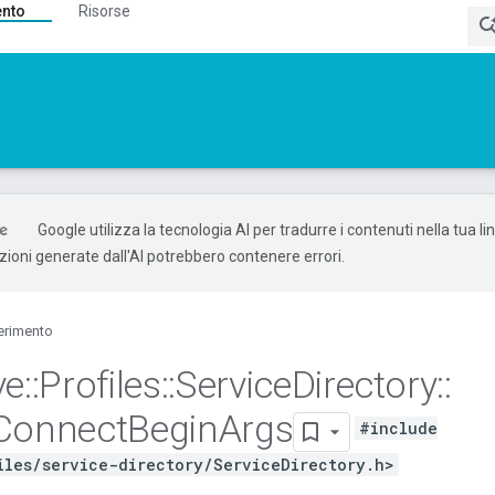
ento
Risorse
Google utilizza la tecnologia AI per tradurre i contenuti nella tua l
uzioni generate dall'AI potrebbero contenere errori.
erimento
ve
::
Profiles
::
Service
Directory
::
Connect
Begin
Args
#include
iles/service-directory/ServiceDirectory.h>