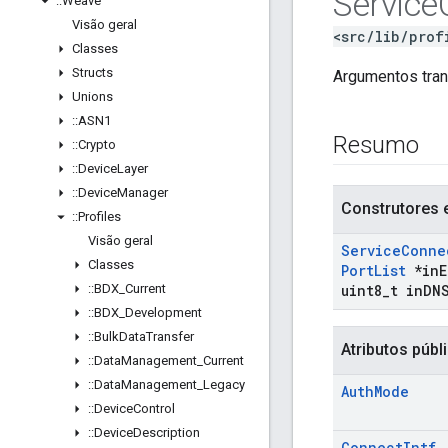
Service
::
Weave
Visão geral
<src/lib/prof
Classes
Structs
Argumentos tran
Unions
::
ASN1
Resumo
::
Crypto
::
Device
Layer
::
Device
Manager
Construtores 
::
Profiles
Visão geral
Service
Conne
Classes
Port
List
*in
E
::
BDX
_
Current
uint8
_
t in
DN
::
BDX
_
Development
::
Bulk
Data
Transfer
Atributos públ
::
Data
Management
_
Current
::
Data
Management
_
Legacy
Auth
Mode
::
Device
Control
::
Device
Description
Connect
Intf