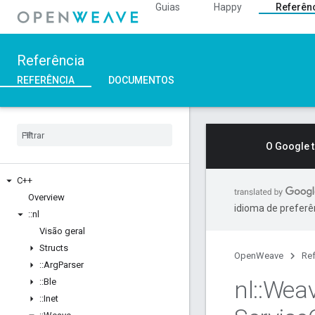
Guias
Happy
Referên
Referência
REFERÊNCIA
DOCUMENTOS
O Google 
C++
Overview
idioma de preferê
::
nl
Visão geral
Structs
OpenWeave
Ref
::
Arg
Parser
nl
::
Wea
::
Ble
::
Inet