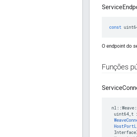
Service
Endp
const
uint6
O endpoint do s
Funções pú
Service
Conn
 nl::Weave:
  uint64_t 
WeaveConn
HostPortL
  Interface