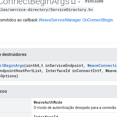
Connect
Begin
Args
#include
iles/service-directory/ServiceDirectory.h>
smitidos ao callback
WeaveServiceManager::OnConnectBegin
.
e destruidores
ct
Begin
Args
(uint64
_
t in
Service
Endpoint
,
Weave
Connecti
ndpoint
Host
Port
List
,
Interface
Id in
Connect
Intf
,
Weave
SOptions)
icos
WeaveAuthMode
O modo de autenticação desejado para a conexão.
InterfaceId