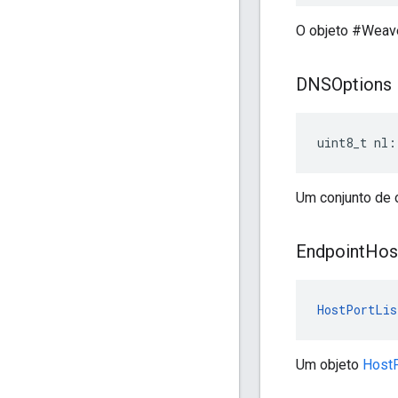
O objeto #Weave
DNSOptions
uint8_t nl:
Um conjunto de 
Endpoint
Hos
HostPortLis
Um objeto
HostP