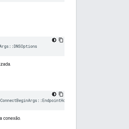
Args::DNSOptions
izada.
eConnectBeginArgs
::
EndpointHostPortList
a conexão.