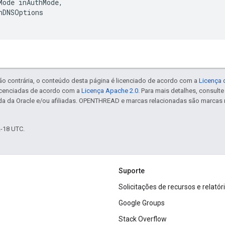
Mode inAuthMode,

nDNSOptions

ão contrária, o conteúdo desta página é licenciado de acordo com a
Licença 
icenciadas de acordo com a
Licença Apache 2.0
. Para mais detalhes, consult
da da Oracle e/ou afiliadas. OPENTHREAD e marcas relacionadas são marcas 
2-18 UTC.
Suporte
Solicitações de recursos e relatór
Google Groups
Stack Overflow