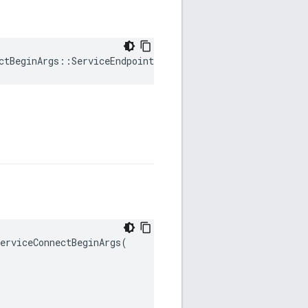
ctBeginArgs
::
ServiceEndpoint
rviceConnectBeginArgs(
