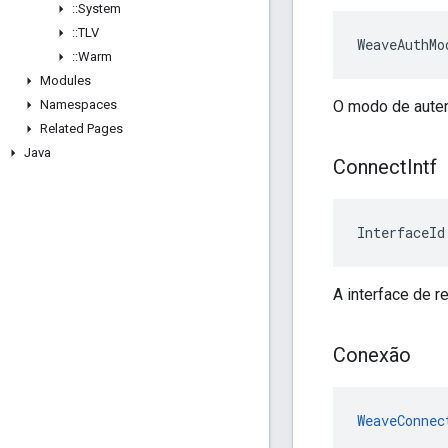
::
System
::
TLV
WeaveAuthMo
::
Warm
Modules
Namespaces
O modo de auten
Related Pages
Java
Connect
Intf
InterfaceId
A interface de 
Conexão
WeaveConnec