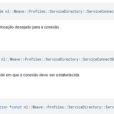
de nl::Weave::Profiles::ServiceDirectory::ServiceConnec
ticação desejado para a conexão.
 nl::Weave::Profiles::ServiceDirectory::ServiceConnectB
rede em que a conexão deve ser estabelecida.
tion
*
const
nl
::
Weave
::
Profiles
::
ServiceDirectory
::
Serv