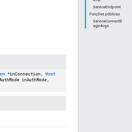
ServiceEndpoint
Funções públicas
ServiceConnectB
eginArgs
on
*in
Connection
,
Host
Auth
Mode in
Auth
Mode
,