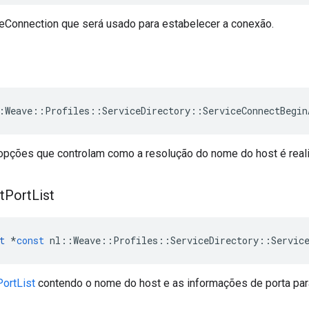
Connection que será usado para estabelecer a conexão.
:Weave::Profiles::ServiceDirectory::ServiceConnectBegin
opções que controlam como a resolução do nome do host é real
t
Port
List
t
*
const
nl
::
Weave
::
Profiles
::
ServiceDirectory
::
Servic
ortList
contendo o nome do host e as informações de porta par