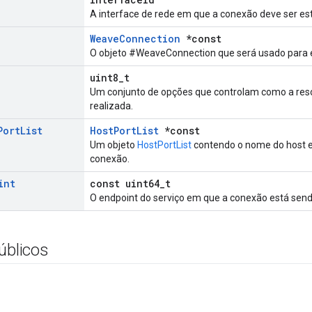
A interface de rede em que a conexão deve ser es
WeaveConnection
*const
O objeto #WeaveConnection que será usado para 
uint8_t
Um conjunto de opções que controlam como a res
realizada.
Port
List
HostPortList
*const
Um objeto
HostPortList
contendo o nome do host e
conexão.
int
const uint64_t
O endpoint do serviço em que a conexão está send
úblicos