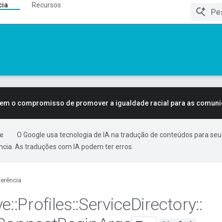
cia
Recursos
tem o compromisso de promover a igualdade racial para as comun
O Google usa tecnologia de IA na tradução de conteúdos para seu
ncia. As traduções com IA podem ter erros.
erência
ve
::
Profiles
::
Service
Directory
::