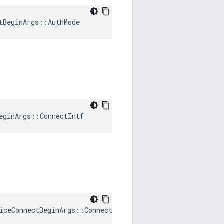
tBeginArgs::AuthMode
eginArgs::ConnectIntf
iceConnectBeginArgs
::
Connection