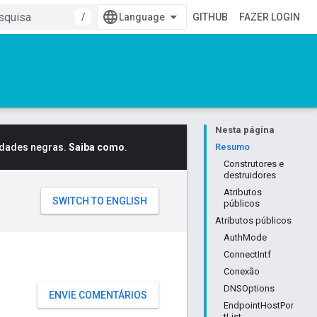
/
GITHUB
FAZER LOGIN
Nesta página
idades negras.
Saiba como
.
Resumo
Construtores e
destruidores
Atributos
públicos
Atributos públicos
AuthMode
ConnectIntf
Conexão
DNSOptions
ENVIE COMENTÁRIOS
EndpointHostPor
tList