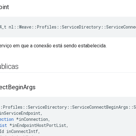
oint
4_t
nl
::
Weave
::
Profiles
::
ServiceDirectory
::
ServiceConne
erviço em que a conexão está sendo estabelecida.
blicas
ect
Begin
Args
:Profiles::ServiceDirectory::ServiceConnectBeginArgs::Se
inServiceEndpoint,

ection
 *inConnection,

ist
 *inEndpointHostPortList,

Id inConnectIntf,
