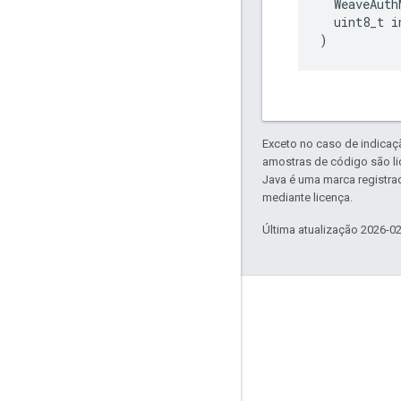
  WeaveAuth
  uint8_t i
)
Exceto no caso de indicaç
amostras de código são l
Java é uma marca registra
mediante licença.
Última atualização 2026-0
GitHub
OpenWeave
Happy
OpenThread