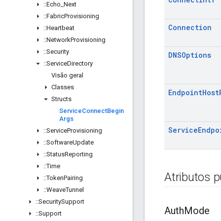
::
Echo
_
Next
::
Fabric
Provisioning
Connection
::
Heartbeat
::
Network
Provisioning
::
Security
DNSOptions
::
Service
Directory
Visão geral
Classes
Endpoint
Host
Structs
Service
Connect
Begin
Args
Service
Endpo
::
Service
Provisioning
::
Software
Update
::
Status
Reporting
::
Time
Atributos p
::
Token
Pairing
::
Weave
Tunnel
::
Security
Support
Auth
Mode
::
Support