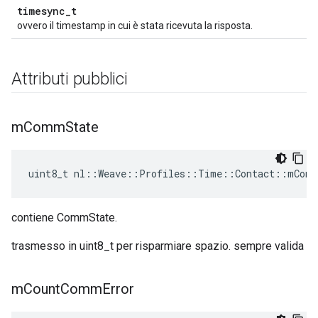
timesync_t
ovvero il timestamp in cui è stata ricevuta la risposta.
Attributi pubblici
m
Comm
State
uint8_t nl::Weave::Profiles::Time::Contact::mComm
contiene CommState.
trasmesso in uint8_t per risparmiare spazio. sempre valida
m
Count
Comm
Error