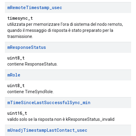
m
Remote
Timestamp
_
usec
timesync_t
utilizzata per memorizzare l'ora di sistema del nodo remoto,
quando il messaggio di risposta è stato preparato per la
trasmissione.
m
Response
Status
uint8_t
contiene ResponseStatus.
m
Role
uint8_t
contiene TimeSyncRole.
m
Time
Since
Last
Successful
Sync
_
min
uint16_t
valido solo se la risposta non è kResponseStatus_invalid
m
Unadj
Timestamp
Last
Contact
_
usec