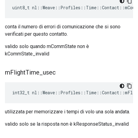
uint8_t nl::Weave::Profiles::Time::Contact::mCoun
conta il numero di errori di comunicazione che si sono
verificati per questo contatto.
valido solo quando mCommState non è
kCommState_invalid
m
Flight
Time
_
usec
int32_t nl::Weave::Profiles::Time::Contact::mFlig
utilizzata per memorizzare i tempi di volo una sola andata.
valido solo se la risposta non è kResponseStatus_invalid