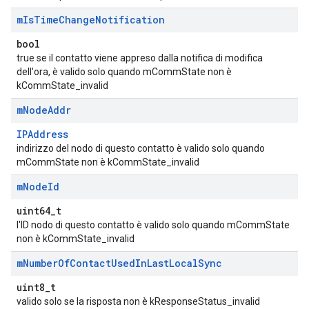
m
Is
Time
Change
Notification
bool
true se il contatto viene appreso dalla notifica di modifica
dell'ora, è valido solo quando mCommState non è
kCommState_invalid
m
Node
Addr
IPAddress
indirizzo del nodo di questo contatto è valido solo quando
mCommState non è kCommState_invalid
m
Node
Id
uint64_t
l'ID nodo di questo contatto è valido solo quando mCommState
non è kCommState_invalid
m
Number
Of
Contact
Used
In
Last
Local
Sync
uint8_t
valido solo se la risposta non è kResponseStatus_invalid