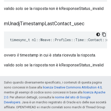
valido solo se la risposta non è kResponseStatus_invalid
m
Unadj
Timestamp
Last
Contact
_
usec
timesync_t nl::Weave::Profiles::Time::Contact::mU
ovvero il timestamp in cui è stata ricevuta la risposta.
valido solo se la risposta non è kResponseStatus_invalid
Salvo quando diversamente specificato, i contenuti di questa pagina
sono concessi in base alla
licenza Creative Commons Attribution 4.0
,
mentre gli esempi di codice sono concessi in base alla
licenza Apache
2.0
. Per ulteriori dettagli, consulta le
norme del sito di Google
Developers
. Java è un marchio registrato di Oracle e/o delle sue società
affiliate. OPENTHREAD e i marchi correlati sono marchi di Thread Group