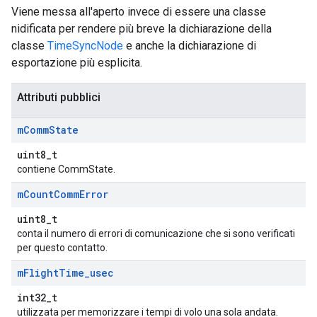
Viene messa all'aperto invece di essere una classe
nidificata per rendere più breve la dichiarazione della
classe
TimeSyncNode
e anche la dichiarazione di
esportazione più esplicita.
Attributi pubblici
m
Comm
State
uint8_t
contiene CommState.
m
Count
Comm
Error
uint8_t
conta il numero di errori di comunicazione che si sono verificati
per questo contatto.
m
Flight
Time
_
usec
int32_t
utilizzata per memorizzare i tempi di volo una sola andata.