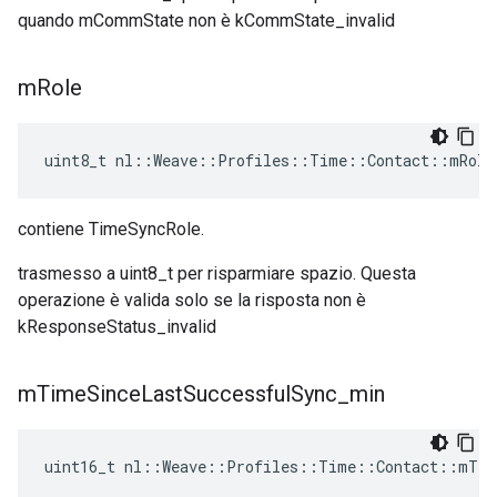
quando mCommState non è kCommState_invalid
m
Role
uint8_t nl::Weave::Profiles::Time::Contact::mRole
contiene TimeSyncRole.
trasmesso a uint8_t per risparmiare spazio. Questa
operazione è valida solo se la risposta non è
kResponseStatus_invalid
m
Time
Since
Last
Successful
Sync
_
min
uint16_t nl::Weave::Profiles::Time::Contact::mTim