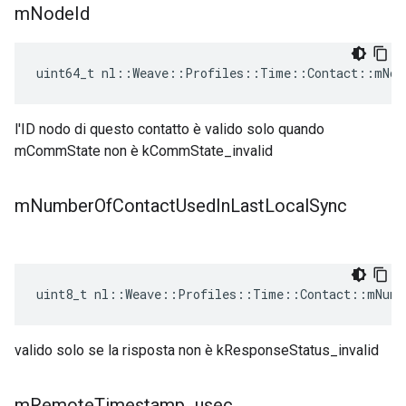
m
Node
Id
uint64_t nl::Weave::Profiles::Time::Contact::mNod
l'ID nodo di questo contatto è valido solo quando
mCommState non è kCommState_invalid
m
Number
Of
Contact
Used
In
Last
Local
Sync
uint8_t nl::Weave::Profiles::Time::Contact::mNumb
valido solo se la risposta non è kResponseStatus_invalid
m
Remote
Timestamp
_
usec