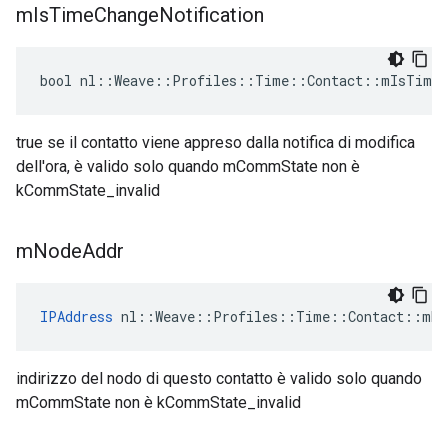
m
Is
Time
Change
Notification
bool nl::Weave::Profiles::Time::Contact::mIsTimeC
true se il contatto viene appreso dalla notifica di modifica
dell'ora, è valido solo quando mCommState non è
kCommState_invalid
m
Node
Addr
IPAddress
 nl::Weave::Profiles::Time::Contact::mNo
indirizzo del nodo di questo contatto è valido solo quando
mCommState non è kCommState_invalid