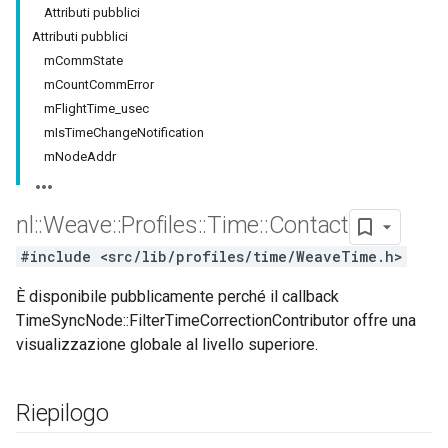
Attributi pubblici
Attributi pubblici
mCommState
mCountCommError
mFlightTime_usec
mIsTimeChangeNotification
mNodeAddr
nl
::
Weave
::
Profiles
::
Time
::
Contact
#include <src/lib/profiles/time/WeaveTime.h>
È disponibile pubblicamente perché il callback
TimeSyncNode::FilterTimeCorrectionContributor offre una
visualizzazione globale al livello superiore.
Riepilogo