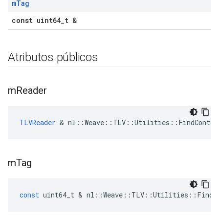
m
Tag
const uint64_t &
Atributos públicos
m
Reader
TLVReader
 & nl::Weave::TLV::Utilities::FindContex
m
Tag
const
uint64_t
&
nl
::
Weave
::
TLV
::
Utilities
::
FindC