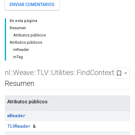
ENVIAR COMENTARIOS
En esta página
Resumen
Atributos públicos
Atributos públicos
mReader
mTag
nl
::
Weave
::
TLV
::
Utilities
::
Find
Context
Resumen
Atributos públicos
m
Reader
TLVReader
&