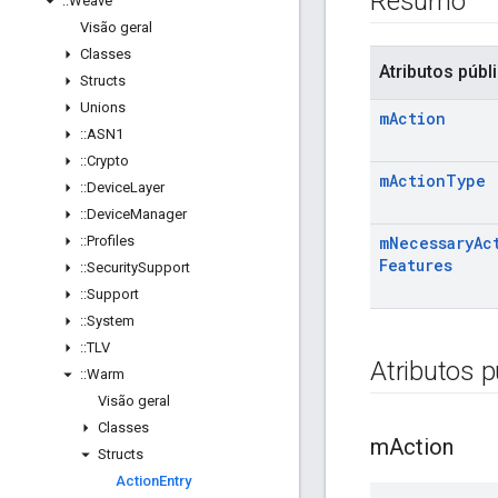
Resumo
::
Weave
Visão geral
Classes
Atributos públ
Structs
Unions
m
Action
::
ASN1
::
Crypto
m
Action
Type
::
Device
Layer
::
Device
Manager
::
Profiles
m
Necessary
Ac
Features
::
Security
Support
::
Support
::
System
::
TLV
Atributos p
::
Warm
Visão geral
Classes
m
Action
Structs
Action
Entry