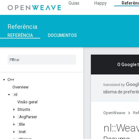
Guias
Happy
Referên
Referência
REFERÊNCIA
DOCUMENTOS
O Google 
C++
Overview
idioma de preferê
::
nl
Visão geral
Structs
OpenWeave
Ref
::
Arg
Parser
nl
::
Wea
::
Ble
::
Inet