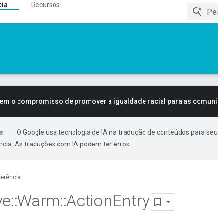
cia
Recursos
tem o compromisso de promover a igualdade racial para as comun
O Google usa tecnologia de IA na tradução de conteúdos para seu
ncia. As traduções com IA podem ter erros.
erência
ve
::
Warm
::
Action
Entry