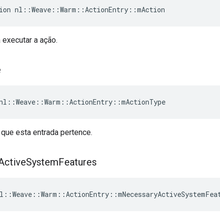
ion nl::Weave::Warm::ActionEntry::mAction
 executar a ação.
e
nl::Weave::Warm::ActionEntry::mActionType
 que esta entrada pertence.
Active
System
Features
l::Weave::Warm::ActionEntry::mNecessaryActiveSystemFea