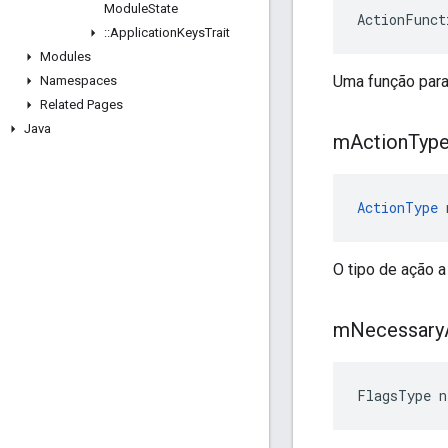
Module
State
ActionFunct
::
Application
Keys
Trait
Modules
Uma função para
Namespaces
Related Pages
Java
m
Action
Typ
ActionType
 
O tipo de ação a
m
Necessary
FlagsType n