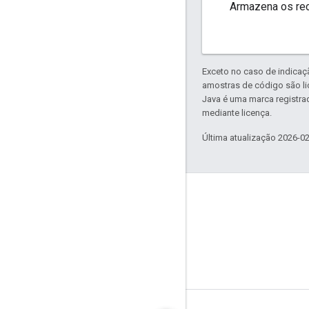
Armazena os rec
Exceto no caso de indicaç
amostras de código são l
Java é uma marca registra
mediante licença.
Última atualização 2026-0
GitHub
OpenWeave
Happy
OpenThread