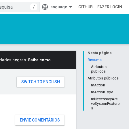
/
GITHUB
FAZER LOGIN
Nesta página
idades negras.
Saiba como
.
Resumo
Atributos
públicos
Atributos públicos
mAction
mActionType
mNecessaryActi
veSystemFeature
s
ENVIE COMENTÁRIOS