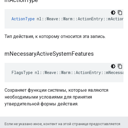
m
Action
Type
ActionType
 nl::Weave::Warm::ActionEntry::mActionT
Тип действия, к которому относится эта запись.
m
Necessary
Active
System
Features
FlagsType nl::Weave::Warm::ActionEntry::mNecessar
Сохраняет функции системы, которые являются
необходимыми условиями для принятия
утвердительной формы действия.
Если не указано иное, контент на этой странице предоставляется