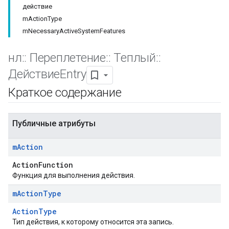
действие
mActionType
mNecessaryActiveSystemFeatures
нл
::
Переплетение
::
Теплый
::
ДействиеEntry
Краткое содержание
Публичные атрибуты
m
Action
ActionFunction
Функция для выполнения действия.
m
Action
Type
ActionType
Тип действия, к которому относится эта запись.