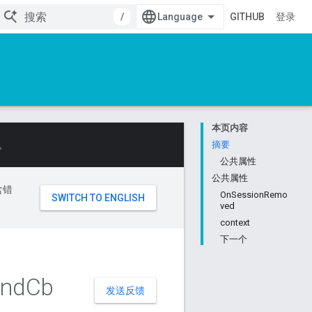
/
GITHUB
登录
本页内容
。
摘要
公共属性
公共属性
含错
OnSessionRemo
ved
context
下一个
nd
Cb
发送反馈