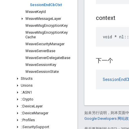
Session
End
Cb
Ctxt
Weave
Key
Id
context
Weave
Message
Layer
Weave
Msg
Encryption
Key
Weave
Msg
Encryption
Key
void * nl::
Cache
Weave
Security
Manager
Weave
Server
Base
Weave
Server
Delegate
Base
下一个
Weave
Session
Key
Weave
Session
State
Structs
SessionEndC
Unions
::
ASN1
::
Crypto
::
Device
Layer
如未另行说明，则本页面
::
Device
Manager
Google Developers 网站
::
Profiles
::
Security
Support
最后更新时间 (UTC)：2026-