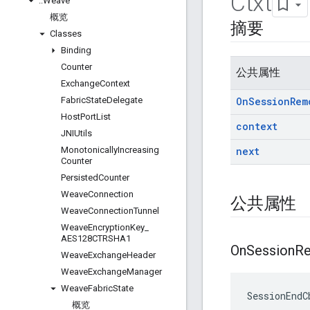
Ctxt
::
Weave
概览
摘要
Classes
Binding
Counter
公共属性
Exchange
Context
Fabric
State
Delegate
On
Session
Rem
Host
Port
List
context
JNIUtils
Monotonically
Increasing
next
Counter
Persisted
Counter
Weave
Connection
公共属性
Weave
Connection
Tunnel
Weave
Encryption
Key
_
AES128CTRSHA1
On
Session
R
Weave
Exchange
Header
Weave
Exchange
Manager
Weave
Fabric
State
SessionEndC
概览