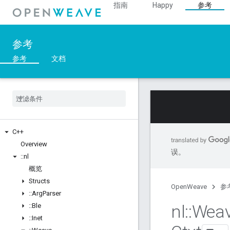
指南
Happy
参考
参考
参考
文档
C++
Overview
误。
::
nl
概览
Structs
OpenWeave
参
::
Arg
Parser
nl
::
Wea
::
Ble
::
Inet