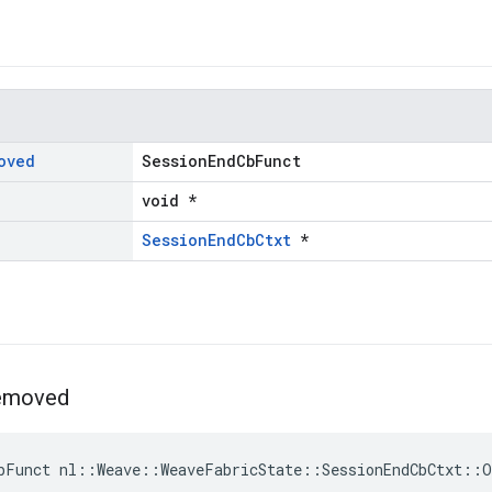
oved
SessionEndCbFunct
void *
SessionEndCbCtxt
*
emoved
bFunct nl::Weave::WeaveFabricState::SessionEndCbCtxt::O