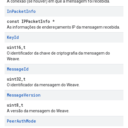
A conexão (se houver) em que a mensagem foi recebida.
In
Packet
Info
const IPPacketInfo *
As informações de endereçamento IP da mensagem recebida.
Key
Id
uint16_t
O identificador da chave de criptografia da mensagem do
Weave.
Message
Id
uint32_t
O identificador da mensagem do Weave.
Message
Version
uint8_t
A versão da mensagem do Weave.
Peer
Auth
Mode