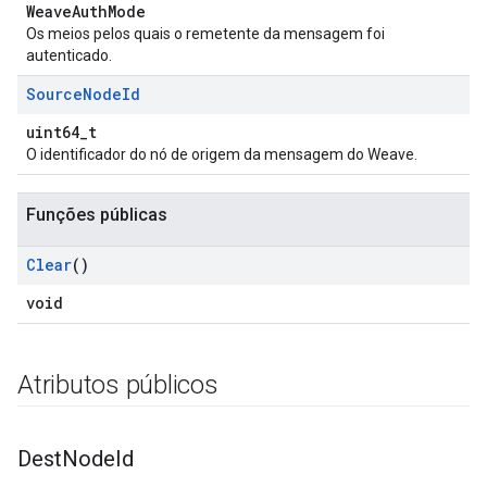
WeaveAuthMode
Os meios pelos quais o remetente da mensagem foi
autenticado.
Source
Node
Id
uint64_t
O identificador do nó de origem da mensagem do Weave.
Funções públicas
Clear
()
void
Atributos públicos
Dest
Node
Id