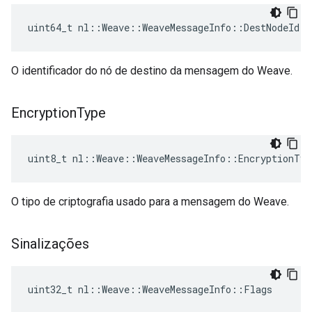
uint64_t nl::Weave::WeaveMessageInfo::DestNodeId
O identificador do nó de destino da mensagem do Weave.
Encryption
Type
uint8_t nl::Weave::WeaveMessageInfo::EncryptionTyp
O tipo de criptografia usado para a mensagem do Weave.
Sinalizações
uint32_t nl::Weave::WeaveMessageInfo::Flags