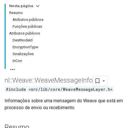
Nesta página
Resumo
Atributos públicos
Funções públicas
Atributos públicos
DestNodeId
EncryptionType
Sinalizações
InCon
nl
::
Weave
::
Weave
Message
Info
#include <src/lib/core/WeaveMessageLayer.h>
Informações sobre uma mensagem do Weave que está em
processo de envio ou recebimento.
Resumo