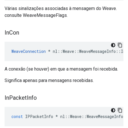
Várias sinalizações associadas à mensagem do Weave.
consulte WeaveMessageFlags.
In
Con
WeaveConnection
 * nl::Weave::WeaveMessageInfo::InC
A conexão (se houver) em que a mensagem foi recebida.
Significa apenas para mensagens recebidas.
In
Packet
Info
const
IPPacketInfo
*
nl
::
Weave
::
WeaveMessageInfo
: