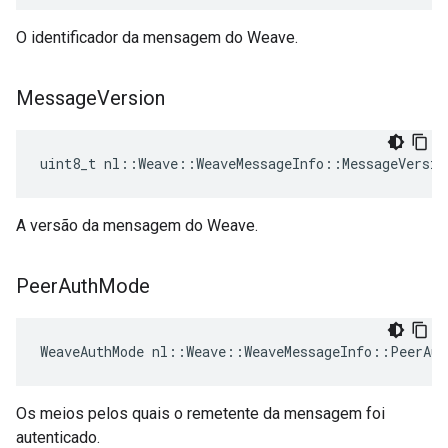
O identificador da mensagem do Weave.
Message
Version
uint8_t nl::Weave::WeaveMessageInfo::MessageVersio
A versão da mensagem do Weave.
Peer
Auth
Mode
WeaveAuthMode nl::Weave::WeaveMessageInfo::PeerAut
Os meios pelos quais o remetente da mensagem foi
autenticado.