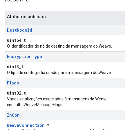
Atributos públicos
Dest
Node
Id
uint64_t
O identificador do nó de destino da mensagem do Weave.
Encryption
Type
uint8_t
O tipo de criptografia usado para a mensagem do Weave.
Flags
uint32_t
Várias sinalizações associadas à mensagem do Weave.
consulte WeaveMessageFlags.
In
Con
WeaveConnection
*