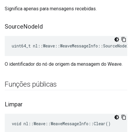
Significa apenas para mensagens recebidas.
Source
Node
Id
uint64_t nl::Weave::WeaveMessageInfo::SourceNodeId
O identificador do nó de origem da mensagem do Weave.
Funções públicas
Limpar
void nl::Weave::WeaveMessageInfo::Clear()