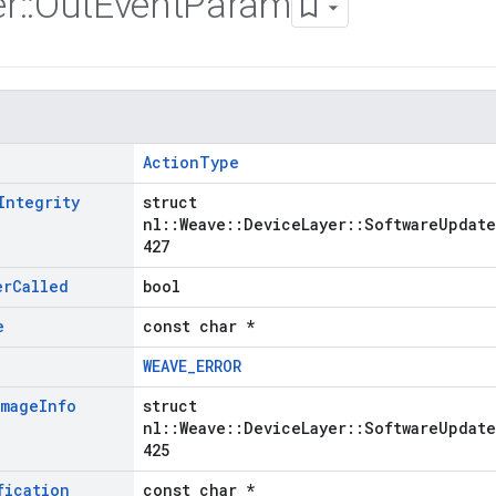
r
::
Out
Event
Param
ActionType
Integrity
struct
nl::Weave::DeviceLayer::SoftwareUpdate
427
er
Called
bool
e
const char *
WEAVE_ERROR
Image
Info
struct
nl::Weave::DeviceLayer::SoftwareUpdate
425
fication
const char *