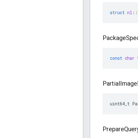
struct
nl
::
Package
Spec
const
char
Partial
Image
uint64_t Pa
Prepare
Quer