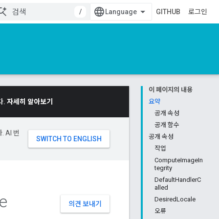
/
GITHUB
로그인
이 페이지의 내용
다.
자세히 알아보기
요약
공개 속성
공개 함수
 AI 번
공개 속성
작업
ComputeImageIn
tegrity
DefaultHandlerC
alled
e
DesiredLocale
의견 보내기
오류