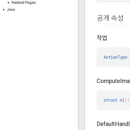
Related Pages
Java
공개 속성
작업
ActionType
 
Compute
Ima
struct
nl
::
Default
Handl