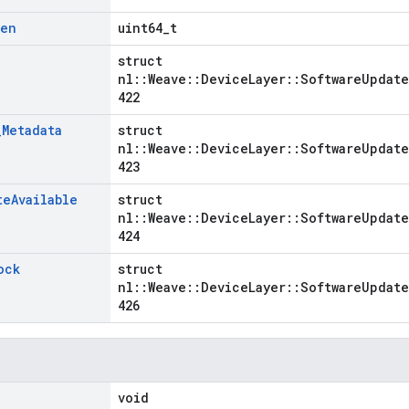
Len
uint64_t
struct
nl::Weave::DeviceLayer::SoftwareUpdate
422
_
Metadata
struct
nl::Weave::DeviceLayer::SoftwareUpdate
423
te
Available
struct
nl::Weave::DeviceLayer::SoftwareUpdate
424
ock
struct
nl::Weave::DeviceLayer::SoftwareUpdate
426
void