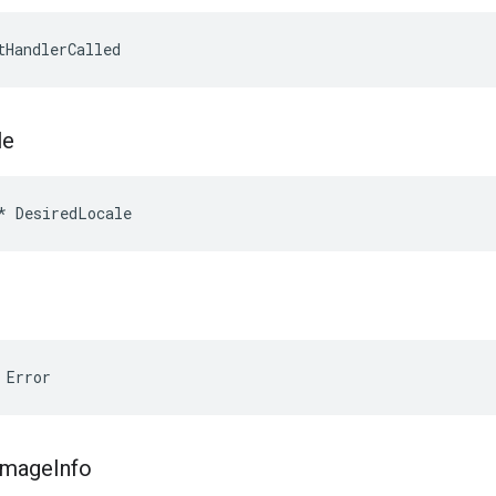
tHandlerCalled
le
*
DesiredLocale
 Error
Image
Info