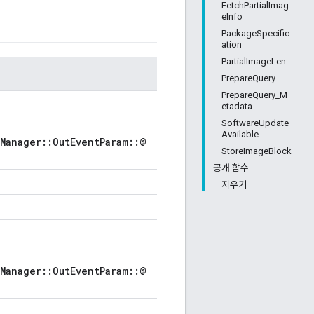
FetchPartialImag
eInfo
PackageSpecific
ation
PartialImageLen
PrepareQuery
PrepareQuery_M
etadata
SoftwareUpdate
Available
Manager::OutEventParam::@
StoreImageBlock
공개 함수
지우기
Manager::OutEventParam::@