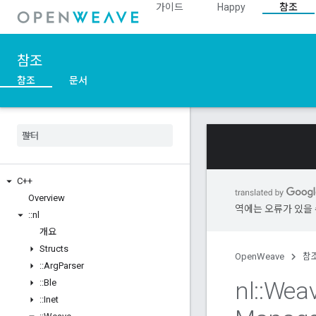
가이드
Happy
참조
참조
참조
문서
C++
Overview
역에는 오류가 있을 
::
nl
개요
Structs
OpenWeave
참
::
Arg
Parser
nl
::
Wea
::
Ble
::
Inet