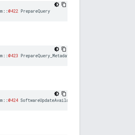
am
::
@422
PrepareQuery
am
::
@423
PrepareQuery_Metadata
am
::
@424
SoftwareUpdateAvailable