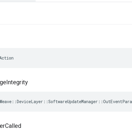
Action
ge
Integrity
Weave
::
DeviceLayer
::
SoftwareUpdateManager
::
OutEventPar
er
Called