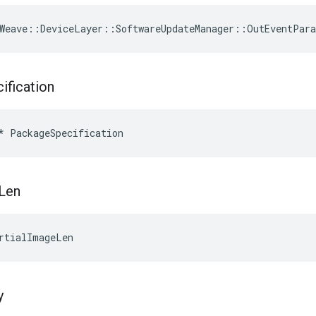
Weave
::
DeviceLayer
::
SoftwareUpdateManager
::
OutEventPar
ification
*
PackageSpecification
Len
rtialImageLen
y