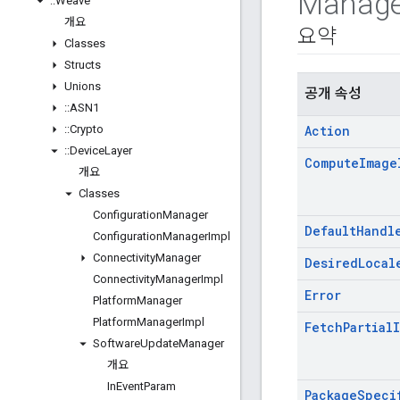
Manage
::
Weave
개요
요약
Classes
Structs
Unions
공개 속성
::
ASN1
::
Crypto
Action
::
Device
Layer
Compute
Image
개요
Classes
Configuration
Manager
Default
Handl
Configuration
Manager
Impl
Connectivity
Manager
Desired
Local
Connectivity
Manager
Impl
Error
Platform
Manager
Platform
Manager
Impl
Fetch
Partial
Software
Update
Manager
개요
In
Event
Param
Package
Speci