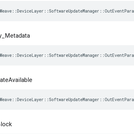
Weave
::
DeviceLayer
::
SoftwareUpdateManager
::
OutEventPar
y
_
Metadata
Weave
::
DeviceLayer
::
SoftwareUpdateManager
::
OutEventPar
ate
Available
Weave
::
DeviceLayer
::
SoftwareUpdateManager
::
OutEventPar
lock