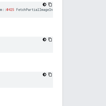
am
::
@425
FetchPartialImageInfo