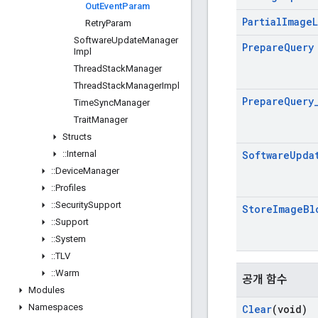
Out
Event
Param
Partial
Image
Retry
Param
Software
Update
Manager
Prepare
Query
Impl
Thread
Stack
Manager
Thread
Stack
Manager
Impl
Prepare
Query
Time
Sync
Manager
Trait
Manager
Structs
::
Internal
Software
Upda
::
Device
Manager
::
Profiles
::
Security
Support
Store
Image
Bl
::
Support
::
System
::
TLV
::
Warm
공개 함수
Modules
Namespaces
Clear
(void)