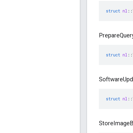
struct
nl
::
Prepare
Quer
struct
nl
::
Software
Upd
struct
nl
::
Store
Image
B