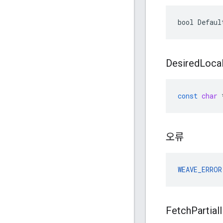
bool Defaul
Desired
Loca
const
char
오류
WEAVE_ERROR
Fetch
Partial