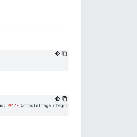
am
::
@427
ComputeImageIntegrity