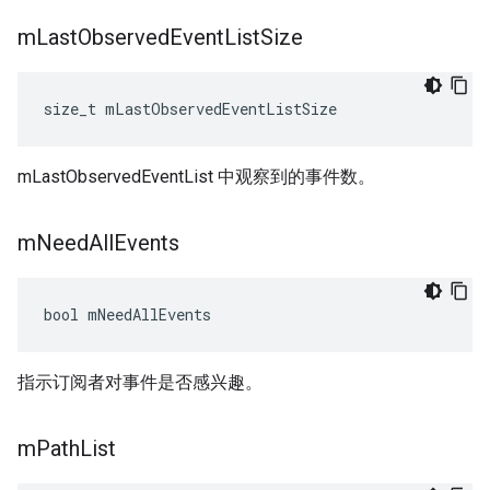
m
Last
Observed
Event
List
Size
size_t mLastObservedEventListSize
mLastObservedEventList 中观察到的事件数。
m
Need
All
Events
bool mNeedAllEvents
指示订阅者对事件是否感兴趣。
m
Path
List