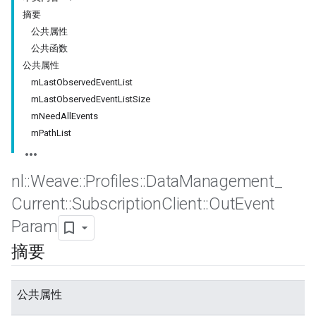
摘要
公共属性
公共函数
公共属性
mLastObservedEventList
mLastObservedEventListSize
mNeedAllEvents
mPathList
nl
::
Weave
::
Profiles
::
Data
Management
_
Current
::
Subscription
Client
::
Out
Event
Param
摘要
公共属性