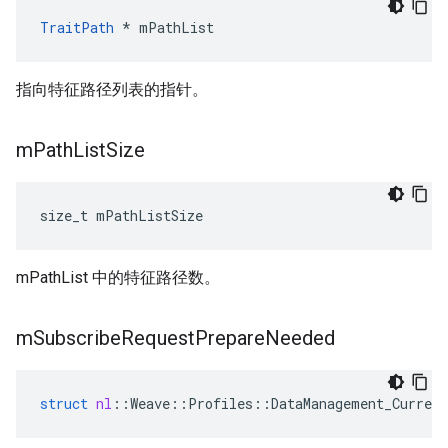
TraitPath
 * mPathList
指向特征路径列表的指针。
m
Path
List
Size
size_t mPathListSize
mPathList 中的特征路径数。
m
Subscribe
Request
Prepare
Needed
struct
nl
::
Weave
::
Profiles
::
DataManagement_Current