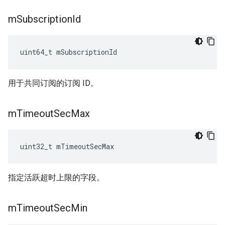
m
Subscription
Id
uint64_t mSubscriptionId
用于共同订阅的订阅 ID。
m
Timeout
Sec
Max
uint32_t mTimeoutSecMax
指定活跃超时上限的字段。
m
Timeout
Sec
Min