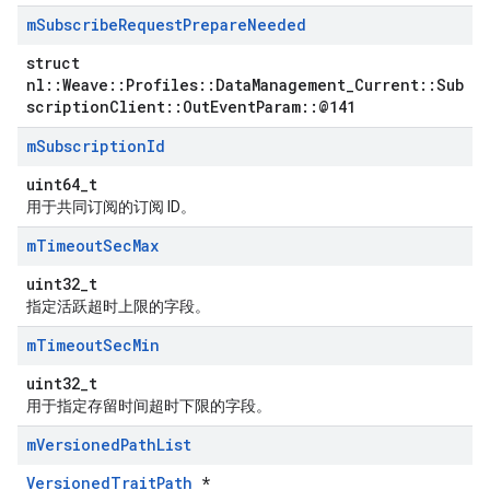
m
Subscribe
Request
Prepare
Needed
struct
nl::Weave::Profiles::DataManagement_Current::Sub
scriptionClient::OutEventParam::@141
m
Subscription
Id
uint64_t
用于共同订阅的订阅 ID。
m
Timeout
Sec
Max
uint32_t
指定活跃超时上限的字段。
m
Timeout
Sec
Min
uint32_t
Id
用于指定存留时间超时下限的字段。
m
Versioned
Path
List
VersionedTraitPath
*