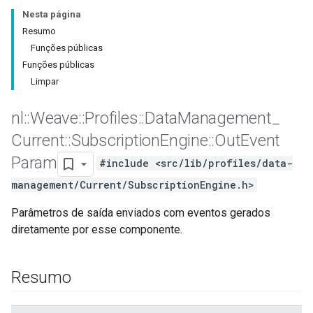
Nesta página
Resumo
Funções públicas
Funções públicas
Limpar
nl
::
Weave
::
Profiles
::
Data
Management
_
Current
::
Subscription
Engine
::
Out
Event
Param
#include <src/lib/profiles/data-
management/Current/SubscriptionEngine.h>
Parâmetros de saída enviados com eventos gerados
diretamente por esse componente.
Id
Resumo