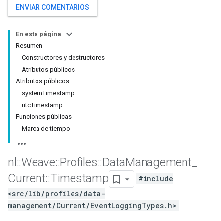
ENVIAR COMENTARIOS
En esta página
Resumen
Constructores y destructores
Atributos públicos
Atributos públicos
systemTimestamp
utcTimestamp
Funciones públicas
Marca de tiempo
Id
nl
::
Weave
::
Profiles
::
Data
Management
_
Current
::
Timestamp
#include
<src/lib/profiles/data-
management/Current/EventLoggingTypes.h>