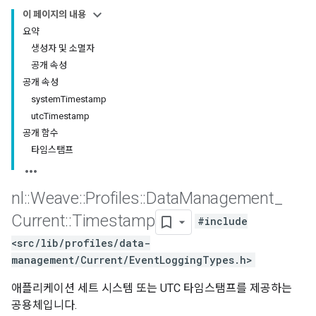
이 페이지의 내용
요약
생성자 및 소멸자
공개 속성
공개 속성
systemTimestamp
utcTimestamp
공개 함수
타임스탬프
nl
::
Weave
::
Profiles
::
Data
Management
_
Current
::
Timestamp
Id
#include
<src/lib/profiles/data-
management/Current/EventLoggingTypes.h>
애플리케이션 세트 시스템 또는 UTC 타임스탬프를 제공하는
공용체입니다.