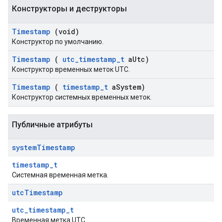
Конструкторы и деструкторы
Timestamp
(void)
Конструктор по умолчанию.
Timestamp
(
utc
_
timestamp
_
t
a
Utc)
Конструктор временных меток UTC.
Timestamp
(
timestamp
_
t
a
System)
Конструктор системных временных меток.
Публичные атрибуты
system
Timestamp
timestamp_t
Системная временная метка.
utc
Timestamp
utc_timestamp_t
Временная метка UTC.