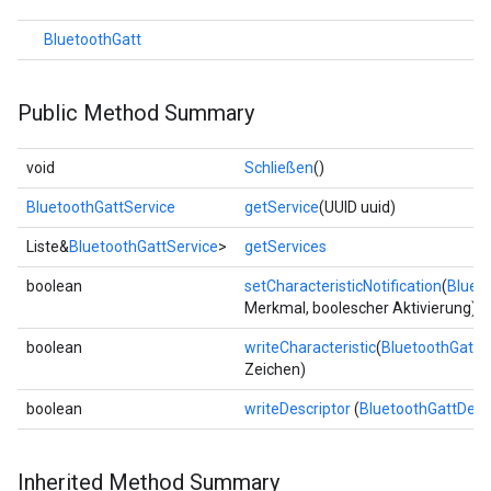
BluetoothGatt
Public Method Summary
void
Schließen
()
BluetoothGattService
getService
(UUID uuid)
Liste&
BluetoothGattService
>
getServices
boolean
setCharacteristicNotification
(
Blueto
Merkmal, boolescher Aktivierung)
boolean
writeCharacteristic
(
BluetoothGattCh
Zeichen)
boolean
writeDescriptor
(
BluetoothGattDesc
Inherited Method Summary