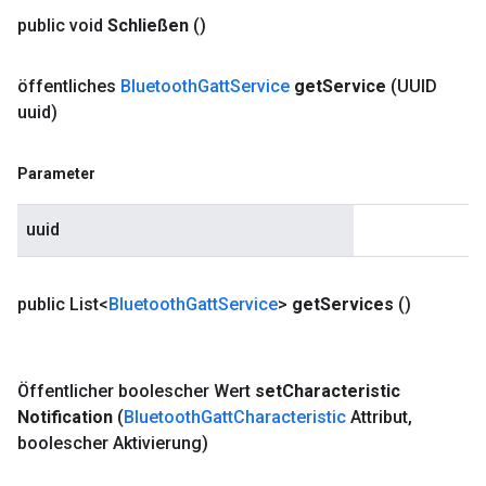
public void
Schließen
()
öffentliches
Bluetooth
Gatt
Service
get
Service
(UUID
uuid)
Parameter
uuid
public List<
Bluetooth
Gatt
Service
>
get
Services
()
Öffentlicher boolescher Wert
set
Characteristic
Notification
(
Bluetooth
Gatt
Characteristic
Attribut
,
boolescher Aktivierung)