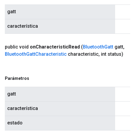
gatt
característica
public void
on
Characteristic
Read
(
Bluetooth
Gatt
gatt
,
Bluetooth
Gatt
Characteristic
characteristic
,
int status)
Parámetros
gatt
característica
estado