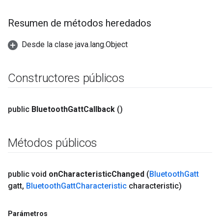
Resumen de métodos heredados
Desde la clase java.lang.Object
Constructores públicos
public
Bluetooth
Gatt
Callback
()
Métodos públicos
public void
on
Characteristic
Changed
(
Bluetooth
Gatt
gatt
,
Bluetooth
Gatt
Characteristic
characteristic)
Parámetros