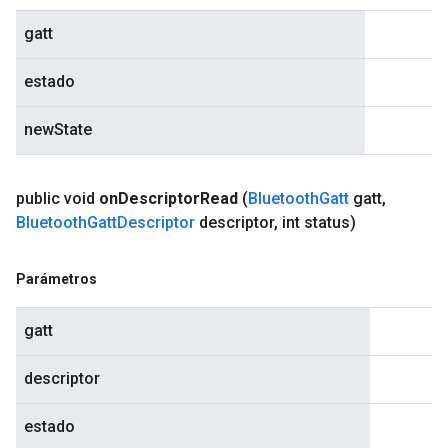
gatt
estado
newState
public void
on
Descriptor
Read
(
Bluetooth
Gatt
gatt
,
Bluetooth
Gatt
Descriptor
descriptor
,
int status)
Parámetros
gatt
descriptor
estado