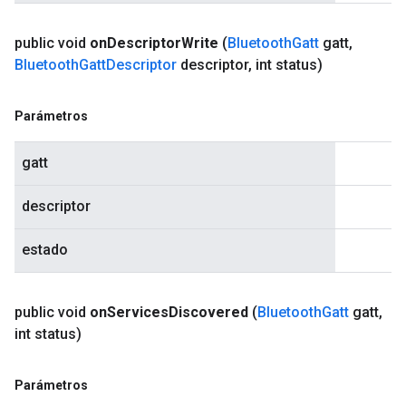
public void
on
Descriptor
Write
(
Bluetooth
Gatt
gatt
,
Bluetooth
Gatt
Descriptor
descriptor
,
int status)
Parámetros
gatt
descriptor
estado
public void
on
Services
Discovered
(
Bluetooth
Gatt
gatt
,
int status)
Parámetros