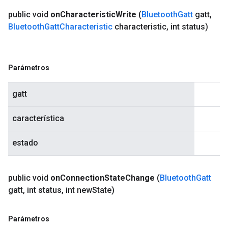
public void
on
Characteristic
Write
(
Bluetooth
Gatt
gatt
,
Bluetooth
Gatt
Characteristic
characteristic
,
int status)
Parámetros
gatt
característica
estado
public void
on
Connection
State
Change
(
Bluetooth
Gatt
gatt
,
int status
,
int new
State)
Parámetros