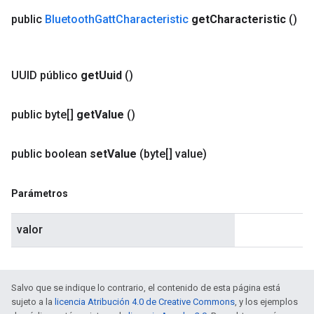
public
Bluetooth
Gatt
Characteristic
get
Characteristic
()
UUID público
get
Uuid
()
public byte[]
get
Value
()
public boolean
set
Value
(byte[] value)
Parámetros
valor
Salvo que se indique lo contrario, el contenido de esta página está
sujeto a la
licencia Atribución 4.0 de Creative Commons
, y los ejemplos