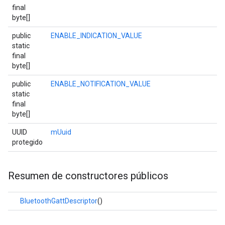
final
byte[]
public
ENABLE_INDICATION_VALUE
static
final
byte[]
public
ENABLE_NOTIFICATION_VALUE
static
final
byte[]
UUID
mUuid
protegido
Resumen de constructores públicos
BluetoothGattDescriptor
()