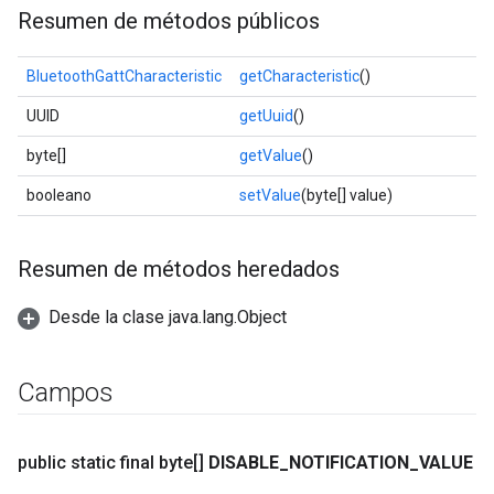
Resumen de métodos públicos
BluetoothGattCharacteristic
getCharacteristic
()
UUID
getUuid
()
byte[]
getValue
()
booleano
setValue
(byte[] value)
Resumen de métodos heredados
Desde la clase java.lang.Object
Campos
public static final byte[]
DISABLE
_
NOTIFICATION
_
VALUE