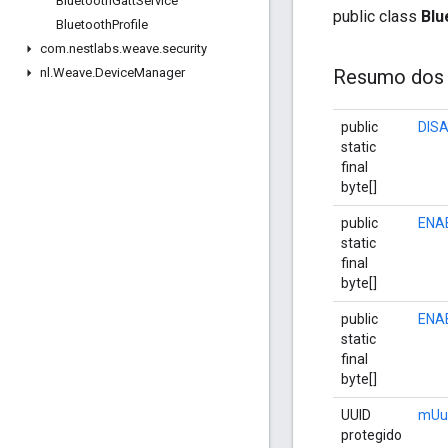
Bluetooth
Gatt
Service
public class
Blu
Bluetooth
Profile
com
.
nestlabs
.
weave
.
security
nl
.
Weave
.
Device
Manager
Resumo dos
public
DIS
static
final
byte[]
public
ENA
static
final
byte[]
public
ENA
static
final
byte[]
UUID
mUu
protegido