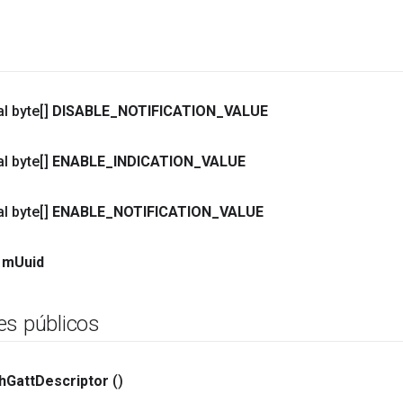
al byte[]
DISABLE
_
NOTIFICATION
_
VALUE
al byte[]
ENABLE
_
INDICATION
_
VALUE
al byte[]
ENABLE
_
NOTIFICATION
_
VALUE
m
Uuid
es públicos
h
Gatt
Descriptor
()