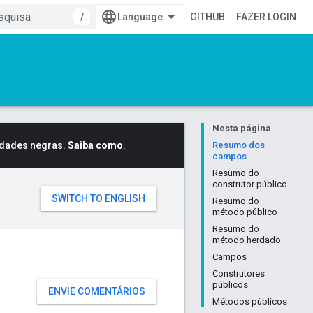
/
GITHUB
FAZER LOGIN
Nesta página
idades negras.
Saiba como
.
Resumo dos
campos
Resumo do
construtor público
Resumo do
método público
Resumo do
método herdado
Campos
Construtores
públicos
ENVIE COMENTÁRIOS
Métodos públicos