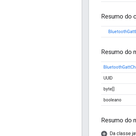
Resumo do c
BluetoothGatt
Resumo do m
BluetoothGattCha
UUID
byte[]
booleano
Resumo do 
Da classe ja