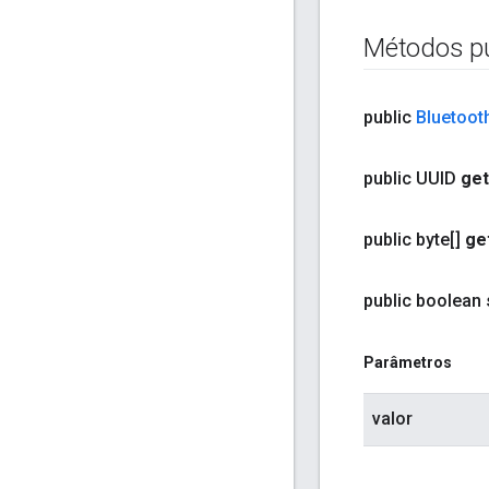
Métodos pú
public
Bluetoot
public UUID
get
public byte[]
ge
public boolean
Parâmetros
valor