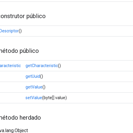
onstrutor público
Descriptor
()
étodo público
racteristic
getCharacteristic
()
getUuid
()
getValue
()
setValue
(byte[] value)
método herdado
va.lang.Object