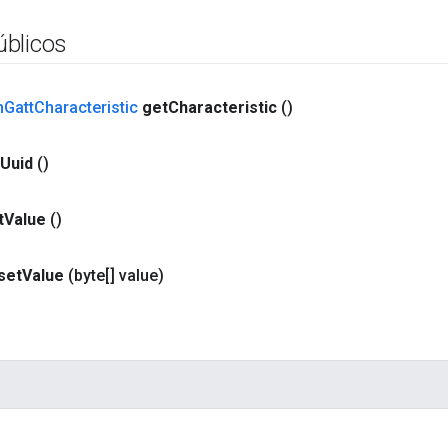
blicos
h
Gatt
Characteristic
get
Characteristic
()
Uuid
()
t
Value
()
set
Value
(byte[] value)