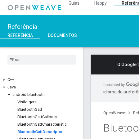
Guias
Happy
Referên
Referência
REFERÊNCIA
DOCUMENTOS
O Google 
C++
Java
idioma de preferê
android
.
bluetooth
Visão geral
Bluetooth
Gatt
OpenWeave
Ref
Bluetooth
Gatt
Callback
Bluetoo
Bluetooth
Gatt
Characteristic
Bluetooth
Gatt
Descriptor