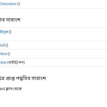
Desscriptor
()
ির সারাংশ
ট্যযুক্ত
()
uid
()
Value
()
alue
(বাইট[] মান)
্রে প্রাপ্ত পদ্ধতির সারাংশ
ect ক্লাস থেকে