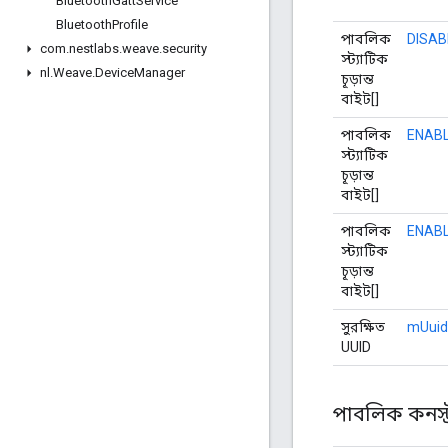
Bluetooth
Gatt
Service
Bluetooth
Profile
পাবলিক
DISAB
com
.
nestlabs
.
weave
.
security
স্ট্যাটিক
nl
.
Weave
.
Device
Manager
চূড়ান্ত
বাইট[]
পাবলিক
ENABL
স্ট্যাটিক
চূড়ান্ত
বাইট[]
পাবলিক
ENABL
স্ট্যাটিক
চূড়ান্ত
বাইট[]
সুরক্ষিত
mUuid
UUID
পাবলিক কনস্ট্