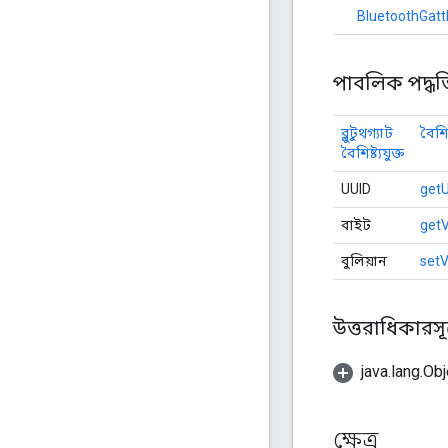
BluetoothGatt
পাবলিক পদ্ধত
ব্লুটুথগ্যাট
বৈশিষ্
বৈশিষ্ট্যযুক্ত
UUID
getU
বাইট
get
বুলিয়ান
setV
উত্তরাধিকারসূত
java.lang.Obj
ক্ষেত্র