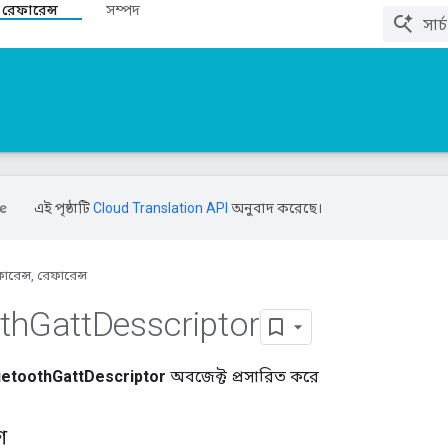
 রেফারেন্স
সম্পদ
এই পৃষ্ঠাটি
Cloud Translation API
অনুবাদ করেছে।
ারেন্স, রেফারেন্স
th
Gatt
Desscriptor
uetoothGattDescriptor
অবজেক্ট প্রসারিত করে
শ