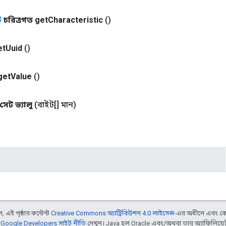
ট
চরিত্রগত get
Characteristic
()
et
Uuid
()
get
Value
()
সেট ভ্যালু
(বাইট[] মান)
 এই পৃষ্ঠার কন্টেন্ট
Creative Commons অ্যাট্রিবিউশন 4.0 লাইসেন্স
-এর অধীনে এবং কো
,
Google Developers সাইট নীতি
দেখুন। Java হল Oracle এবং/অথবা তার অ্যাফিলিয়েট স