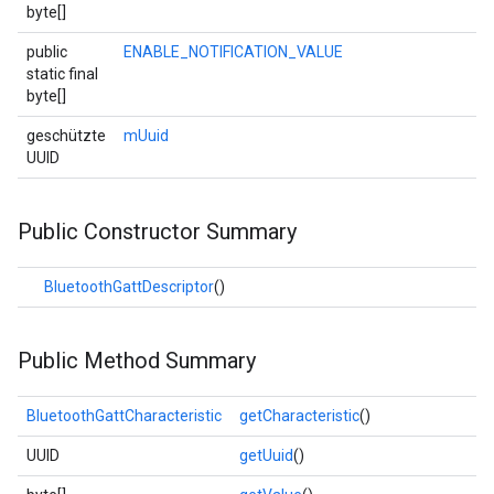
byte[]
public
ENABLE_NOTIFICATION_VALUE
static final
byte[]
geschützte
mUuid
UUID
Public Constructor Summary
BluetoothGattDescriptor
()
Public Method Summary
BluetoothGattCharacteristic
getCharacteristic
()
UUID
getUuid
()