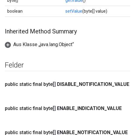
byte[]
getValue
()
boolean
setValue
(byte[] value)
Inherited Method Summary
Aus Klasse „java.lang.Object“
Felder
public static final byte[]
DISABLE
_
NOTIFICATION
_
VALUE
public static final byte[]
ENABLE
_
INDICATION
_
VALUE
public static final byte[]
ENABLE
_
NOTIFICATION
_
VALUE