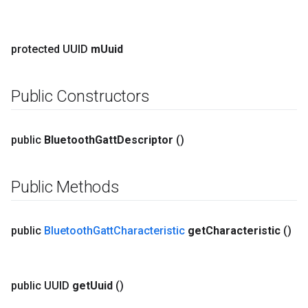
protected UUID
m
Uuid
Public Constructors
public
Bluetooth
Gatt
Descriptor
()
Public Methods
public
Bluetooth
Gatt
Characteristic
get
Characteristic
()
public UUID
get
Uuid
()