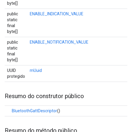
byte[]
public
ENABLE_INDICATION_VALUE
static
final
byte[]
public
ENABLE_NOTIFICATION_VALUE
static
final
byte[]
UUID
mUuid
protegido
Resumo do construtor público
BluetoothGattDescriptor
()
Resumo do método público