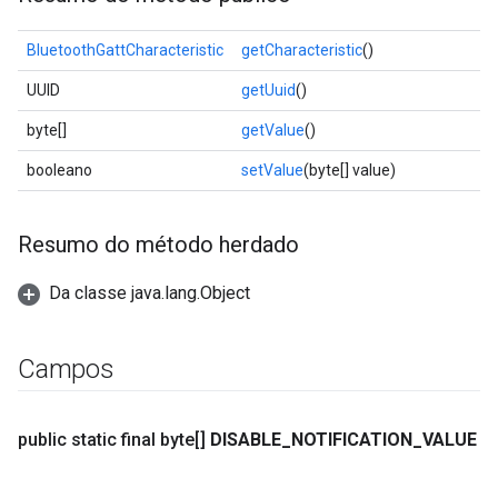
BluetoothGattCharacteristic
getCharacteristic
()
UUID
getUuid
()
byte[]
getValue
()
booleano
setValue
(byte[] value)
Resumo do método herdado
Da classe java.lang.Object
Campos
public static final byte[]
DISABLE
_
NOTIFICATION
_
VALUE