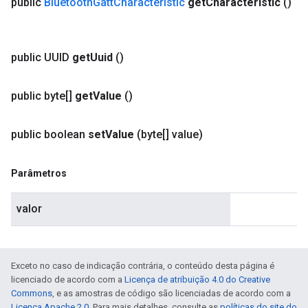
public
Bluetooth
Gatt
Characteristic
get
Characteristic
()
public UUID
get
Uuid
()
public byte[]
get
Value
()
public boolean
set
Value
(byte[] value)
Parâmetros
valor
Exceto no caso de indicação contrária, o conteúdo desta página é
licenciado de acordo com a
Licença de atribuição 4.0 do Creative
Commons
, e as amostras de código são licenciadas de acordo com a
Licença Apache 2.0
. Para mais detalhes, consulte as
políticas do site do