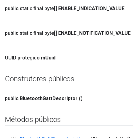
public static final byte[]
ENABLE
_
INDICATION
_
VALUE
public static final byte[]
ENABLE
_
NOTIFICATION
_
VALUE
UUID protegido
m
Uuid
Construtores públicos
public
Bluetooth
Gatt
Descriptor
()
Métodos públicos