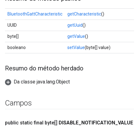
BluetoothGattCharacteristic
getCharacteristic
()
UUID
getUuid
()
byte[]
getValue
()
booleano
setValue
(byte[] value)
Resumo do método herdado
Da classe java.lang.Object
Campos
public static final byte[]
DISABLE
_
NOTIFICATION
_
VALUE