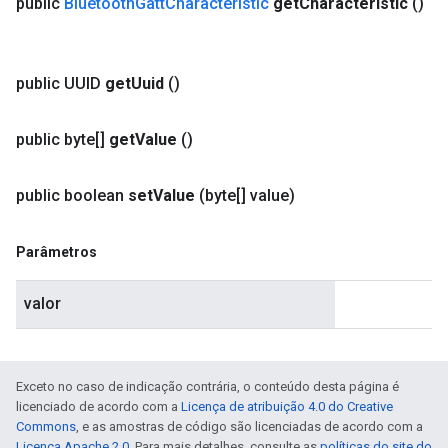
public
Bluetooth
Gatt
Characteristic
get
Characteristic
()
public UUID
get
Uuid
()
public byte[]
get
Value
()
public boolean
set
Value
(byte[] value)
Parâmetros
valor
Exceto no caso de indicação contrária, o conteúdo desta página é
licenciado de acordo com a
Licença de atribuição 4.0 do Creative
Commons
, e as amostras de código são licenciadas de acordo com a
Licença Apache 2.0
. Para mais detalhes, consulte as
políticas do site do