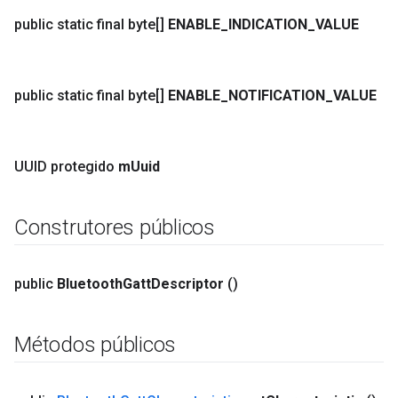
public static final byte[]
ENABLE
_
INDICATION
_
VALUE
public static final byte[]
ENABLE
_
NOTIFICATION
_
VALUE
UUID protegido
m
Uuid
Construtores públicos
public
Bluetooth
Gatt
Descriptor
()
Métodos públicos