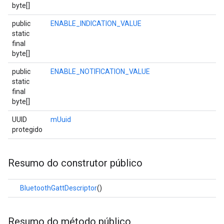
byte[]
public
ENABLE_INDICATION_VALUE
static
final
byte[]
public
ENABLE_NOTIFICATION_VALUE
static
final
byte[]
UUID
mUuid
protegido
Resumo do construtor público
BluetoothGattDescriptor
()
Resumo do método público