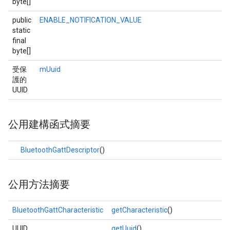
byte[]
public
ENABLE_NOTIFICATION_VALUE
static
final
byte[]
受保
mUuid
護的
UUID
公用建構函式摘要
BluetoothGattDescriptor
()
公用方法摘要
BluetoothGattCharacteristic
getCharacteristic
()
UUID
getUuid
()