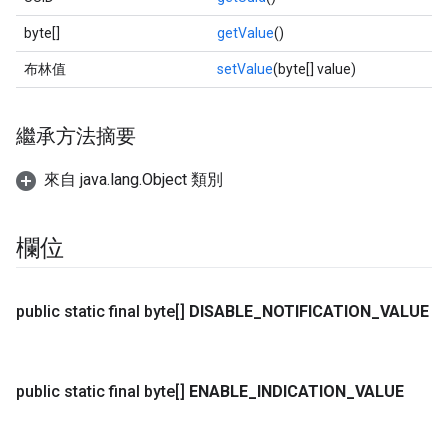
byte[]
getValue
()
布林值
setValue
(byte[] value)
繼承方法摘要
來自 java.lang.Object 類別
欄位
public static final byte[]
DISABLE
_
NOTIFICATION
_
VALUE
public static final byte[]
ENABLE
_
INDICATION
_
VALUE