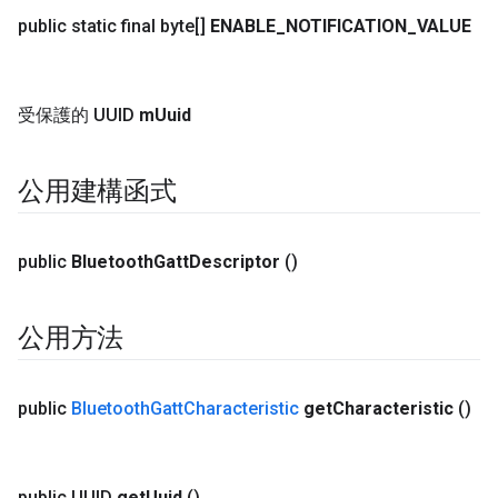
public static final byte[]
ENABLE
_
NOTIFICATION
_
VALUE
受保護的 UUID
m
Uuid
公用建構函式
public
Bluetooth
Gatt
Descriptor
()
公用方法
public
Bluetooth
Gatt
Characteristic
get
Characteristic
()
public UUID
get
Uuid
()