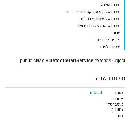
סיכום השדה
סיכום של קונסטרוקטורים ציבוריים
סיכום של שיטות ציבוריות
סיכום שיטות שעברו בירושה
שדות
יצרנים ציבוריים
שיטות גלויות
public class
BluetoothGattService
extends Object
סיכום השדה
מזהה
mUuid
ייחודי
אוניברסלי
(UUID)
מוגן