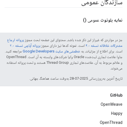
سازندگان عمومی
نمایه بلوتوث
عمومی
()
جز در مواردی که غیراز این ذکر شده باشد، محتوای این صفحه تحت مجوز
پروانه ارجاع
مشترکات خلاقانه نسخه ۴.۰
است. نمونه کدها نیز دارای مجوز
پروانه آپاچی نسخه ۲.۰
است. برای اطلاع از جزئیات، به
خطمشی‌های سایت Google Developers‏
مراجعه کنید.
جاوا علامت تجاری ثبت‌شده Oracle و/یا شرکت‌های وابسته به آن است. ‫OpenThread
و علائم مربوط به آن، علامت‌های تجاری Thread Group هستند و تحت پروانه استفاده
می‌شوند.
تاریخ آخرین به‌روزرسانی 2025-07-28 به‌وقت ساعت هماهنگ جهانی.
GitHub
OpenWeave
Happy
OpenThread