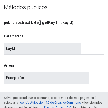
Métodos públicos
public abstract byte[]
get
Key
(int key
Id)
Parámetros
keyId
Arroja
Excepción
Salvo que se indique lo contrario, el contenido de esta página está
sujeto a la
licencia Atribución 4.0 de Creative Commons
, y los ejemplos
de código están sujetos a la
licencia Apache 2.0
. Para obtener más