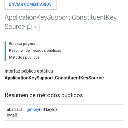
ENVIAR COMENTARIOS
Application
Key
Support
.
Constituent
Key
Source
En esta página
Resumen de métodos públicos
Métodos públicos
Interfaz pública estática
ApplicationKeySupport.ConstituentKeySource
Resumen de métodos públicos
abstract
getKey
(int keyId)
byte[]