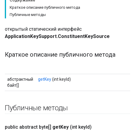
Содержание
Краткое описание публичного метода
Публичные методы
открытый статический интерфейс
ApplicationKeySupport.ConstituentKeySource
Краткое описание публичного метода
абстрактный
getKey
(int keyId)
байт[]
Публичные методы
public abstract byte[]
get
Key
(int key
Id)